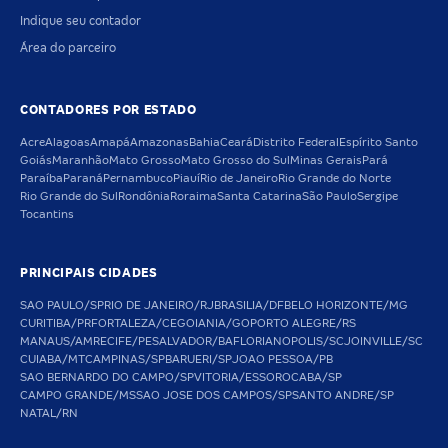
Indique seu contador
Área do parceiro
CONTADORES POR ESTADO
Acre
Alagoas
Amapá
Amazonas
Bahia
Ceará
Distrito Federal
Espírito Santo
Goiás
Maranhão
Mato Grosso
Mato Grosso do Sul
Minas Gerais
Pará
Paraíba
Paraná
Pernambuco
Piauí
Rio de Janeiro
Rio Grande do Norte
Rio Grande do Sul
Rondônia
Roraima
Santa Catarina
São Paulo
Sergipe
Tocantins
PRINCIPAIS CIDADES
SAO PAULO/SP
RIO DE JANEIRO/RJ
BRASILIA/DF
BELO HORIZONTE/MG
CURITIBA/PR
FORTALEZA/CE
GOIANIA/GO
PORTO ALEGRE/RS
MANAUS/AM
RECIFE/PE
SALVADOR/BA
FLORIANOPOLIS/SC
JOINVILLE/SC
CUIABA/MT
CAMPINAS/SP
BARUERI/SP
JOAO PESSOA/PB
SAO BERNARDO DO CAMPO/SP
VITORIA/ES
SOROCABA/SP
CAMPO GRANDE/MS
SAO JOSE DOS CAMPOS/SP
SANTO ANDRE/SP
NATAL/RN