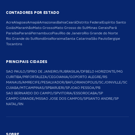
CONTADORES POR ESTADO
Acre
Alagoas
Amapá
Amazonas
Bahia
Ceará
Distrito Federal
Espírito Santo
Goiás
Maranhão
Mato Grosso
Mato Grosso do Sul
Minas Gerais
Pará
Paraíba
Paraná
Pernambuco
Piauí
Rio de Janeiro
Rio Grande do Norte
Rio Grande do Sul
Rondônia
Roraima
Santa Catarina
São Paulo
Sergipe
Tocantins
PRINCIPAIS CIDADES
SAO PAULO/SP
RIO DE JANEIRO/RJ
BRASILIA/DF
BELO HORIZONTE/MG
CURITIBA/PR
FORTALEZA/CE
GOIANIA/GO
PORTO ALEGRE/RS
MANAUS/AM
RECIFE/PE
SALVADOR/BA
FLORIANOPOLIS/SC
JOINVILLE/SC
CUIABA/MT
CAMPINAS/SP
BARUERI/SP
JOAO PESSOA/PB
SAO BERNARDO DO CAMPO/SP
VITORIA/ES
SOROCABA/SP
CAMPO GRANDE/MS
SAO JOSE DOS CAMPOS/SP
SANTO ANDRE/SP
NATAL/RN
SOBRE