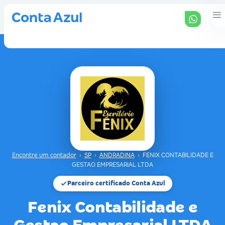
Encontre um contador
›
SP
›
ANDRADINA
›
FENIX CONTABILIDADE E
GESTAO EMPRESARIAL LTDA
Parceiro certificado Conta Azul
Fenix Contabilidade e