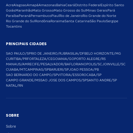
Acre
Alagoas
Amapá
Amazonas
Bahia
Ceará
Distrito Federal
Espírito Santo
Goiás
Maranhão
Mato Grosso
Mato Grosso do Sul
Minas Gerais
Pará
Paraíba
Paraná
Pernambuco
Piauí
Rio de Janeiro
Rio Grande do Norte
Rio Grande do Sul
Rondônia
Roraima
Santa Catarina
São Paulo
Sergipe
Tocantins
PRINCIPAIS CIDADES
SAO PAULO/SP
RIO DE JANEIRO/RJ
BRASILIA/DF
BELO HORIZONTE/MG
CURITIBA/PR
FORTALEZA/CE
GOIANIA/GO
PORTO ALEGRE/RS
MANAUS/AM
RECIFE/PE
SALVADOR/BA
FLORIANOPOLIS/SC
JOINVILLE/SC
CUIABA/MT
CAMPINAS/SP
BARUERI/SP
JOAO PESSOA/PB
SAO BERNARDO DO CAMPO/SP
VITORIA/ES
SOROCABA/SP
CAMPO GRANDE/MS
SAO JOSE DOS CAMPOS/SP
SANTO ANDRE/SP
NATAL/RN
SOBRE
Sobre