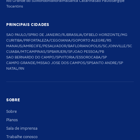
Rio Grande do Sul
Rondônia
Roraima
Santa Catarina
São Paulo
Sergipe
Tocantins
PRINCIPAIS CIDADES
SAO PAULO/SP
RIO DE JANEIRO/RJ
BRASILIA/DF
BELO HORIZONTE/MG
CURITIBA/PR
FORTALEZA/CE
GOIANIA/GO
PORTO ALEGRE/RS
MANAUS/AM
RECIFE/PE
SALVADOR/BA
FLORIANOPOLIS/SC
JOINVILLE/SC
CUIABA/MT
CAMPINAS/SP
BARUERI/SP
JOAO PESSOA/PB
SAO BERNARDO DO CAMPO/SP
VITORIA/ES
SOROCABA/SP
CAMPO GRANDE/MS
SAO JOSE DOS CAMPOS/SP
SANTO ANDRE/SP
NATAL/RN
SOBRE
Sobre
Planos
Sala de imprensa
Trabalhe conosco