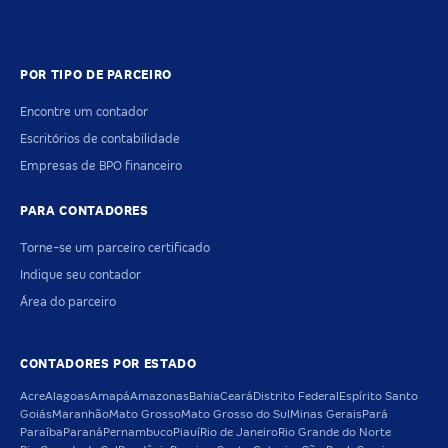
POR TIPO DE PARCEIRO
Encontre um contador
Escritórios de contabilidade
Empresas de BPO financeiro
PARA CONTADORES
Torne-se um parceiro certificado
Indique seu contador
Área do parceiro
CONTADORES POR ESTADO
Acre
Alagoas
Amapá
Amazonas
Bahia
Ceará
Distrito Federal
Espírito Santo
Goiás
Maranhão
Mato Grosso
Mato Grosso do Sul
Minas Gerais
Pará
Paraíba
Paraná
Pernambuco
Piauí
Rio de Janeiro
Rio Grande do Norte