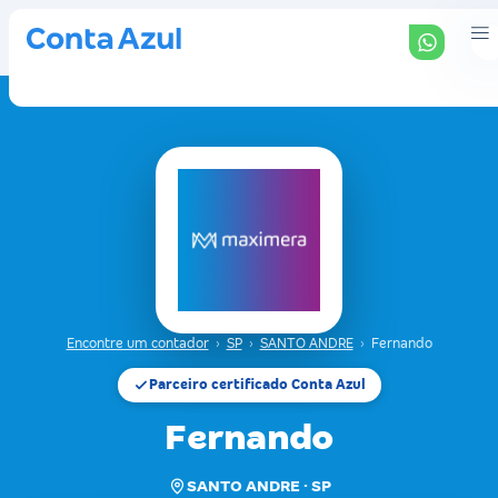
Encontre um contador
›
SP
›
SANTO ANDRE
›
Fernando
Parceiro certificado Conta Azul
Fernando
SANTO ANDRE · SP