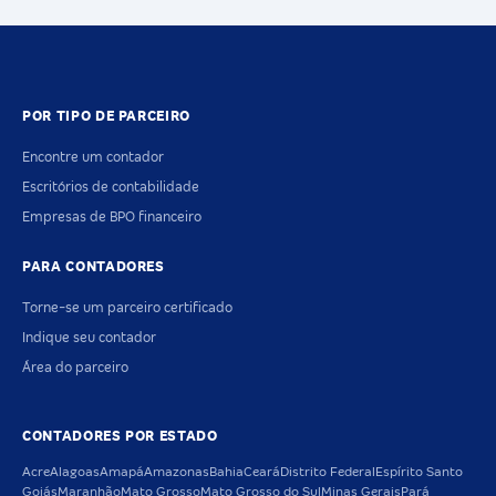
POR TIPO DE PARCEIRO
Encontre um contador
Escritórios de contabilidade
Empresas de BPO financeiro
PARA CONTADORES
Torne-se um parceiro certificado
Indique seu contador
Área do parceiro
CONTADORES POR ESTADO
Acre
Alagoas
Amapá
Amazonas
Bahia
Ceará
Distrito Federal
Espírito Santo
Goiás
Maranhão
Mato Grosso
Mato Grosso do Sul
Minas Gerais
Pará