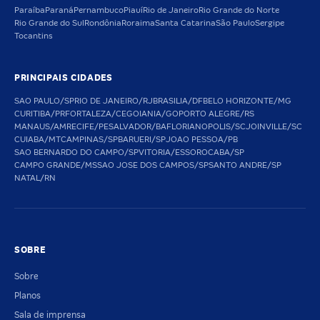
Paraíba
Paraná
Pernambuco
Piauí
Rio de Janeiro
Rio Grande do Norte
Rio Grande do Sul
Rondônia
Roraima
Santa Catarina
São Paulo
Sergipe
Tocantins
PRINCIPAIS CIDADES
SAO PAULO/SP
RIO DE JANEIRO/RJ
BRASILIA/DF
BELO HORIZONTE/MG
CURITIBA/PR
FORTALEZA/CE
GOIANIA/GO
PORTO ALEGRE/RS
MANAUS/AM
RECIFE/PE
SALVADOR/BA
FLORIANOPOLIS/SC
JOINVILLE/SC
CUIABA/MT
CAMPINAS/SP
BARUERI/SP
JOAO PESSOA/PB
SAO BERNARDO DO CAMPO/SP
VITORIA/ES
SOROCABA/SP
CAMPO GRANDE/MS
SAO JOSE DOS CAMPOS/SP
SANTO ANDRE/SP
NATAL/RN
SOBRE
Sobre
Planos
Sala de imprensa