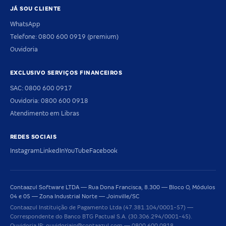
JÁ SOU CLIENTE
WhatsApp
Telefone: 0800 600 0919 (premium)
Ouvidoria
EXCLUSIVO SERVIÇOS FINANCEIROS
SAC: 0800 600 0917
Ouvidoria: 0800 600 0918
Atendimento em Libras
REDES SOCIAIS
Instagram
LinkedIn
YouTube
Facebook
Contaazul Software LTDA — Rua Dona Francisca, 8.300 — Bloco O, Módulos
04 e 05 — Zona Industrial Norte — Joinville/SC
Contaazul Instituição de Pagamento Ltda (47.381.104/0001-57) —
Correspondente do Banco BTG Pactual S.A. (30.306.294/0001-45).
Ouvidoria IP: ouvidoriaip@contaazul.com — 0800 600 0918.