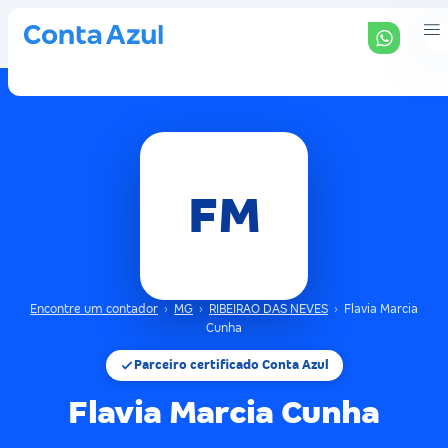
FM
Encontre um contador
›
MG
›
RIBEIRAO DAS NEVES
›
Flavia Marcia
Cunha
Parceiro certificado Conta Azul
Flavia Marcia Cunha