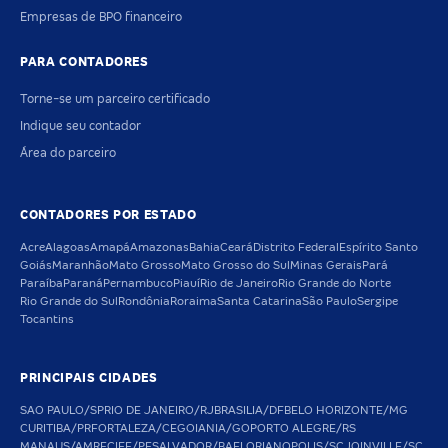
Empresas de BPO financeiro
PARA CONTADORES
Torne-se um parceiro certificado
Indique seu contador
Área do parceiro
CONTADORES POR ESTADO
Acre
Alagoas
Amapá
Amazonas
Bahia
Ceará
Distrito Federal
Espírito Santo
Goiás
Maranhão
Mato Grosso
Mato Grosso do Sul
Minas Gerais
Pará
Paraíba
Paraná
Pernambuco
Piauí
Rio de Janeiro
Rio Grande do Norte
Rio Grande do Sul
Rondônia
Roraima
Santa Catarina
São Paulo
Sergipe
Tocantins
PRINCIPAIS CIDADES
SAO PAULO/SP
RIO DE JANEIRO/RJ
BRASILIA/DF
BELO HORIZONTE/MG
CURITIBA/PR
FORTALEZA/CE
GOIANIA/GO
PORTO ALEGRE/RS
MANAUS/AM
RECIFE/PE
SALVADOR/BA
FLORIANOPOLIS/SC
JOINVILLE/SC