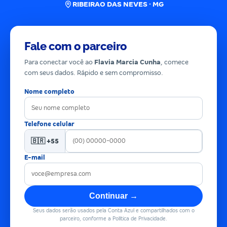
RIBEIRAO DAS NEVES · MG
Fale com o parceiro
Para conectar você ao
Flavia Marcia Cunha
, comece
com seus dados. Rápido e sem compromisso.
Nome completo
Telefone celular
🇧🇷 +55
E-mail
Continuar →
Seus dados serão usados pela Conta Azul e compartilhados com o
parceiro, conforme a Política de Privacidade.