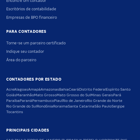
Encontre um contador
Escritórios de contabilidade
Empresas de BPO financeiro
PARA CONTADORES
Torne-se um parceiro certificado
Indique seu contador
Área do parceiro
CONTADORES POR ESTADO
Acre
Alagoas
Amapá
Amazonas
Bahia
Ceará
Distrito Federal
Espírito Santo
Goiás
Maranhão
Mato Grosso
Mato Grosso do Sul
Minas Gerais
Pará
Paraíba
Paraná
Pernambuco
Piauí
Rio de Janeiro
Rio Grande do Norte
Rio Grande do Sul
Rondônia
Roraima
Santa Catarina
São Paulo
Sergipe
Tocantins
PRINCIPAIS CIDADES