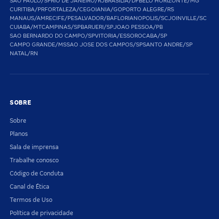
SAO PAULO/SP
RIO DE JANEIRO/RJ
BRASILIA/DF
BELO HORIZONTE/MG
CURITIBA/PR
FORTALEZA/CE
GOIANIA/GO
PORTO ALEGRE/RS
MANAUS/AM
RECIFE/PE
SALVADOR/BA
FLORIANOPOLIS/SC
JOINVILLE/SC
CUIABA/MT
CAMPINAS/SP
BARUERI/SP
JOAO PESSOA/PB
SAO BERNARDO DO CAMPO/SP
VITORIA/ES
SOROCABA/SP
CAMPO GRANDE/MS
SAO JOSE DOS CAMPOS/SP
SANTO ANDRE/SP
NATAL/RN
SOBRE
Sobre
Planos
Sala de imprensa
Trabalhe conosco
Código de Conduta
Canal de Ética
Termos de Uso
Política de privacidade