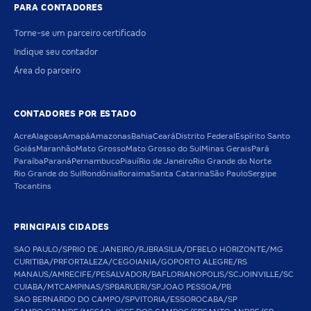
PARA CONTADORES
Torne-se um parceiro certificado
Indique seu contador
Área do parceiro
CONTADORES POR ESTADO
Acre
Alagoas
Amapá
Amazonas
Bahia
Ceará
Distrito Federal
Espírito Santo
Goiás
Maranhão
Mato Grosso
Mato Grosso do Sul
Minas Gerais
Pará
Paraíba
Paraná
Pernambuco
Piauí
Rio de Janeiro
Rio Grande do Norte
Rio Grande do Sul
Rondônia
Roraima
Santa Catarina
São Paulo
Sergipe
Tocantins
PRINCIPAIS CIDADES
SAO PAULO/SP
RIO DE JANEIRO/RJ
BRASILIA/DF
BELO HORIZONTE/MG
CURITIBA/PR
FORTALEZA/CE
GOIANIA/GO
PORTO ALEGRE/RS
MANAUS/AM
RECIFE/PE
SALVADOR/BA
FLORIANOPOLIS/SC
JOINVILLE/SC
CUIABA/MT
CAMPINAS/SP
BARUERI/SP
JOAO PESSOA/PB
SAO BERNARDO DO CAMPO/SP
VITORIA/ES
SOROCABA/SP