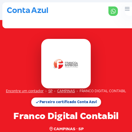
Encontre um contador
›
SP
›
CAMPINAS
›
FRANCO DIGITAL CONTABIL
Parceiro certificado Conta Azul
Franco Digital Contabil
CAMPINAS · SP