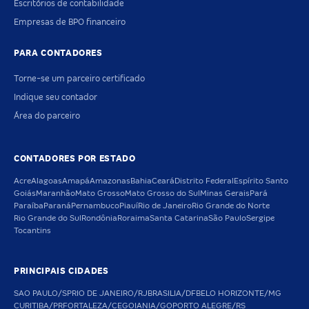
Escritórios de contabilidade
Empresas de BPO financeiro
PARA CONTADORES
Torne-se um parceiro certificado
Indique seu contador
Área do parceiro
CONTADORES POR ESTADO
Acre
Alagoas
Amapá
Amazonas
Bahia
Ceará
Distrito Federal
Espírito Santo
Goiás
Maranhão
Mato Grosso
Mato Grosso do Sul
Minas Gerais
Pará
Paraíba
Paraná
Pernambuco
Piauí
Rio de Janeiro
Rio Grande do Norte
Rio Grande do Sul
Rondônia
Roraima
Santa Catarina
São Paulo
Sergipe
Tocantins
PRINCIPAIS CIDADES
SAO PAULO/SP
RIO DE JANEIRO/RJ
BRASILIA/DF
BELO HORIZONTE/MG
CURITIBA/PR
FORTALEZA/CE
GOIANIA/GO
PORTO ALEGRE/RS