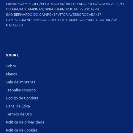
MANAUS/AM
RECIFE/PE
SALVADOR/BA
FLORIANOPOLIS/SC
JOINVILLE/SC
CUIABA/MT
CAMPINAS/SP
BARUERI/SP
JOAO PESSOA/PB
SAO BERNARDO DO CAMPO/SP
VITORIA/ES
SOROCABA/SP
CAMPO GRANDE/MS
SAO JOSE DOS CAMPOS/SP
SANTO ANDRE/SP
NATAL/RN
SOBRE
Sobre
Planos
Sala de imprensa
Trabalhe conosco
Código de Conduta
Canal de Ética
Termos de Uso
Política de privacidade
Política de Cookies