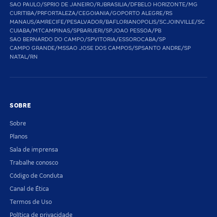
SAO PAULO/SP
RIO DE JANEIRO/RJ
BRASILIA/DF
BELO HORIZONTE/MG
CURITIBA/PR
FORTALEZA/CE
GOIANIA/GO
PORTO ALEGRE/RS
MANAUS/AM
RECIFE/PE
SALVADOR/BA
FLORIANOPOLIS/SC
JOINVILLE/SC
CUIABA/MT
CAMPINAS/SP
BARUERI/SP
JOAO PESSOA/PB
SAO BERNARDO DO CAMPO/SP
VITORIA/ES
SOROCABA/SP
CAMPO GRANDE/MS
SAO JOSE DOS CAMPOS/SP
SANTO ANDRE/SP
NATAL/RN
SOBRE
Sobre
Planos
Sala de imprensa
Trabalhe conosco
Código de Conduta
Canal de Ética
Termos de Uso
Política de privacidade