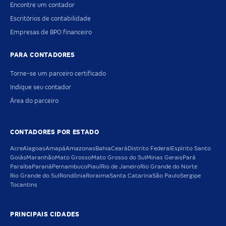
Encontre um contador
Escritórios de contabilidade
Empresas de BPO financeiro
PARA CONTADORES
Torne-se um parceiro certificado
Indique seu contador
Área do parceiro
CONTADORES POR ESTADO
Acre
Alagoas
Amapá
Amazonas
Bahia
Ceará
Distrito Federal
Espírito Santo
Goiás
Maranhão
Mato Grosso
Mato Grosso do Sul
Minas Gerais
Pará
Paraíba
Paraná
Pernambuco
Piauí
Rio de Janeiro
Rio Grande do Norte
Rio Grande do Sul
Rondônia
Roraima
Santa Catarina
São Paulo
Sergipe
Tocantins
PRINCIPAIS CIDADES