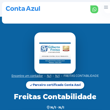
Encontre um contador
›
N/I
›
N/I
›
FREITAS CONTABILIDADE
Parceiro certificado Conta Azul
Freitas Contabilidade
N/I · N/I