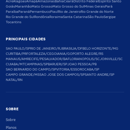
Acre
Alagoas
Amapá
Amazonas
Bahia
Ceará
Distrito Federal
Espírito Santo
Goiás
Maranhão
Mato Grosso
Mato Grosso do Sul
Minas Gerais
Pará
Paraíba
Paraná
Pernambuco
Piauí
Rio de Janeiro
Rio Grande do Norte
Rio Grande do Sul
Rondônia
Roraima
Santa Catarina
São Paulo
Sergipe
Tocantins
PRINCIPAIS CIDADES
SAO PAULO/SP
RIO DE JANEIRO/RJ
BRASILIA/DF
BELO HORIZONTE/MG
CURITIBA/PR
FORTALEZA/CE
GOIANIA/GO
PORTO ALEGRE/RS
MANAUS/AM
RECIFE/PE
SALVADOR/BA
FLORIANOPOLIS/SC
JOINVILLE/SC
CUIABA/MT
CAMPINAS/SP
BARUERI/SP
JOAO PESSOA/PB
SAO BERNARDO DO CAMPO/SP
VITORIA/ES
SOROCABA/SP
CAMPO GRANDE/MS
SAO JOSE DOS CAMPOS/SP
SANTO ANDRE/SP
NATAL/RN
SOBRE
Sobre
Planos