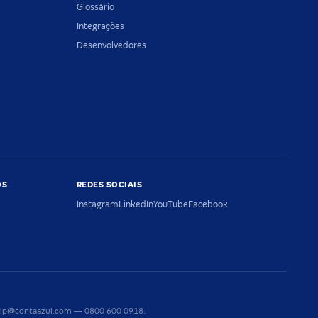
Glossário
Integrações
Desenvolvedores
OS
REDES SOCIAIS
Instagram
LinkedIn
YouTube
Facebook
riaip@contaazul.com — 0800 600 0918.