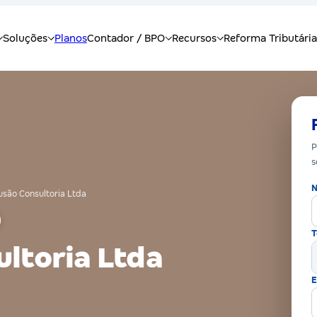
P
s
N
usão Consultoria Ltda
T
ltoria Ltda
E