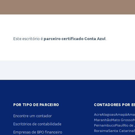
Este escritório é
parceiro certificado Conta Azul
.
POR TIPO DE PARCEIRO
CONTADORES POR E
Acre
Alagoas
Amapá
Ama
Encontre um contador
Maranhão
Mato Grosso
M
Escritórios de contabilidade
Pernambuco
Piauí
Rio de 
Roraima
Santa Catarina
Empresas de BPO financeiro