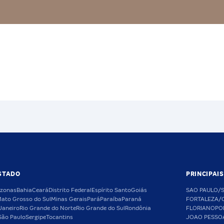
STADO
PRINCIPAI
zonas
Bahia
Ceará
Distrito Federal
Espírito Santo
Goiás
SAO PAULO/
ato Grosso do Sul
Minas Gerais
Pará
Paraíba
Paraná
FORTALEZA/
Janeiro
Rio Grande do Norte
Rio Grande do Sul
Rondônia
FLORIANOPO
São Paulo
Sergipe
Tocantins
JOAO PESSO