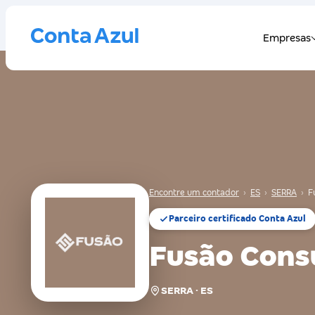
Encontre um contador
›
ES
›
SERRA
›
F
Parceiro certificado Conta Azul
Fusão Consu
SERRA · ES