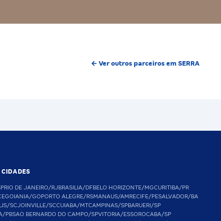
← Ver outros parceiros em SERRA
S CIDADES
SP
RIO DE JANEIRO/RJ
BRASILIA/DF
BELO HORIZONTE/MG
CURITIBA/PR
CE
GOIANIA/GO
PORTO ALEGRE/RS
MANAUS/AM
RECIFE/PE
SALVADOR/BA
LIS/SC
JOINVILLE/SC
CUIABA/MT
CAMPINAS/SP
BARUERI/SP
A/PB
SAO BERNARDO DO CAMPO/SP
VITORIA/ES
SOROCABA/SP