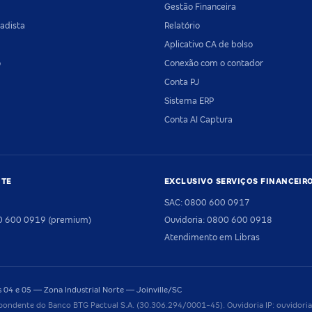
Gestão Financeira
adista
Relatório
Aplicativo CA de bolso
o
Conexão com o contador
Conta PJ
Sistema ERP
Conta AI Captura
NTE
EXCLUSIVO SERVIÇOS FINANCEIR
SAC: 0800 600 0917
00 600 0919 (premium)
Ouvidoria: 0800 600 0918
Atendimento em Libras
04 e 05 — Zona Industrial Norte — Joinville/SC
pondente do Banco BTG Pactual S.A. (30.306.294/0001-45). Ouvidoria IP: ouvido