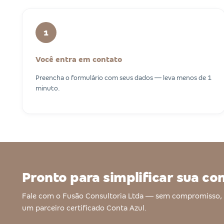
1
Você entra em contato
Preencha o formulário com seus dados — leva menos de 1
minuto.
Pronto para simplificar sua co
Fale com o Fusão Consultoria Ltda — sem compromisso, 
um parceiro certificado Conta Azul.