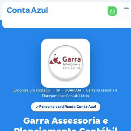
Encontre um contador
›
SP
›
GUARUJA
›
Garra Assessoria e
Planejamento Contábil Ltda
Parceiro certificado Conta Azul
Garra Assessoria e