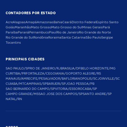
CONTADORES POR ESTADO
Acre
Alagoas
Amapá
Amazonas
Bahia
Ceará
Distrito Federal
Espírito Santo
Goiás
Maranhão
Mato Grosso
Mato Grosso do Sul
Minas Gerais
Pará
Paraíba
Paraná
Pernambuco
Piauí
Rio de Janeiro
Rio Grande do Norte
Rio Grande do Sul
Rondônia
Roraima
Santa Catarina
São Paulo
Sergipe
Tocantins
PRINCIPAIS CIDADES
SAO PAULO/SP
RIO DE JANEIRO/RJ
BRASILIA/DF
BELO HORIZONTE/MG
CURITIBA/PR
FORTALEZA/CE
GOIANIA/GO
PORTO ALEGRE/RS
MANAUS/AM
RECIFE/PE
SALVADOR/BA
FLORIANOPOLIS/SC
JOINVILLE/SC
CUIABA/MT
CAMPINAS/SP
BARUERI/SP
JOAO PESSOA/PB
SAO BERNARDO DO CAMPO/SP
VITORIA/ES
SOROCABA/SP
CAMPO GRANDE/MS
SAO JOSE DOS CAMPOS/SP
SANTO ANDRE/SP
NATAL/RN