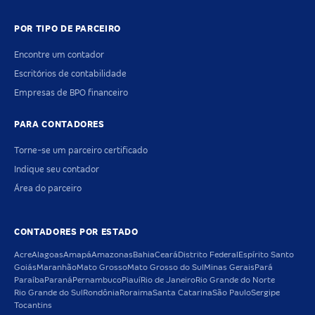
POR TIPO DE PARCEIRO
Encontre um contador
Escritórios de contabilidade
Empresas de BPO financeiro
PARA CONTADORES
Torne-se um parceiro certificado
Indique seu contador
Área do parceiro
CONTADORES POR ESTADO
Acre
Alagoas
Amapá
Amazonas
Bahia
Ceará
Distrito Federal
Espírito Santo
Goiás
Maranhão
Mato Grosso
Mato Grosso do Sul
Minas Gerais
Pará
Paraíba
Paraná
Pernambuco
Piauí
Rio de Janeiro
Rio Grande do Norte
Rio Grande do Sul
Rondônia
Roraima
Santa Catarina
São Paulo
Sergipe
Tocantins