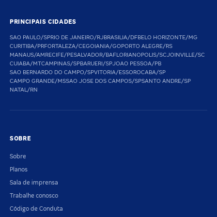
PRINCIPAIS CIDADES
SAO PAULO/SP
RIO DE JANEIRO/RJ
BRASILIA/DF
BELO HORIZONTE/MG
CURITIBA/PR
FORTALEZA/CE
GOIANIA/GO
PORTO ALEGRE/RS
MANAUS/AM
RECIFE/PE
SALVADOR/BA
FLORIANOPOLIS/SC
JOINVILLE/SC
CUIABA/MT
CAMPINAS/SP
BARUERI/SP
JOAO PESSOA/PB
SAO BERNARDO DO CAMPO/SP
VITORIA/ES
SOROCABA/SP
CAMPO GRANDE/MS
SAO JOSE DOS CAMPOS/SP
SANTO ANDRE/SP
NATAL/RN
SOBRE
Sobre
Planos
Sala de imprensa
Trabalhe conosco
Código de Conduta