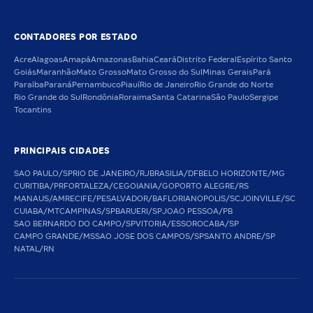
CONTADORES POR ESTADO
Acre
Alagoas
Amapá
Amazonas
Bahia
Ceará
Distrito Federal
Espírito Santo
Goiás
Maranhão
Mato Grosso
Mato Grosso do Sul
Minas Gerais
Pará
Paraíba
Paraná
Pernambuco
Piauí
Rio de Janeiro
Rio Grande do Norte
Rio Grande do Sul
Rondônia
Roraima
Santa Catarina
São Paulo
Sergipe
Tocantins
PRINCIPAIS CIDADES
SAO PAULO/SP
RIO DE JANEIRO/RJ
BRASILIA/DF
BELO HORIZONTE/MG
CURITIBA/PR
FORTALEZA/CE
GOIANIA/GO
PORTO ALEGRE/RS
MANAUS/AM
RECIFE/PE
SALVADOR/BA
FLORIANOPOLIS/SC
JOINVILLE/SC
CUIABA/MT
CAMPINAS/SP
BARUERI/SP
JOAO PESSOA/PB
SAO BERNARDO DO CAMPO/SP
VITORIA/ES
SOROCABA/SP
CAMPO GRANDE/MS
SAO JOSE DOS CAMPOS/SP
SANTO ANDRE/SP
NATAL/RN