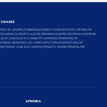
S CIDADES
SP
RIO DE JANEIRO/RJ
BRASILIA/DF
BELO HORIZONTE/MG
CURITIBA/PR
CE
GOIANIA/GO
PORTO ALEGRE/RS
MANAUS/AM
RECIFE/PE
SALVADOR/BA
LIS/SC
JOINVILLE/SC
CUIABA/MT
CAMPINAS/SP
BARUERI/SP
A/PB
SAO BERNARDO DO CAMPO/SP
VITORIA/ES
SOROCABA/SP
NDE/MS
SAO JOSE DOS CAMPOS/SP
SANTO ANDRE/SP
NATAL/RN
APRENDA