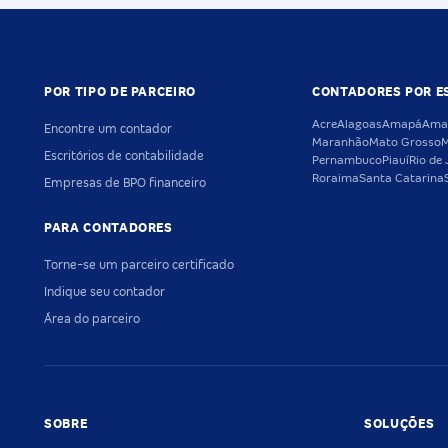
POR TIPO DE PARCEIRO
CONTADORES POR E
Acre
Alagoas
Amapá
Ama
Encontre um contador
Maranhão
Mato Grosso
M
Escritórios de contabilidade
Pernambuco
Piauí
Rio de 
Roraima
Santa Catarina
Empresas de BPO financeiro
PARA CONTADORES
Torne-se um parceiro certificado
Indique seu contador
Área do parceiro
SOBRE
SOLUÇÕES