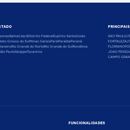
STADO
PRINCIPAI
zonas
Bahia
Ceará
Distrito Federal
Espírito Santo
Goiás
SAO PAULO/
ato Grosso do Sul
Minas Gerais
Pará
Paraíba
Paraná
FORTALEZA/
Janeiro
Rio Grande do Norte
Rio Grande do Sul
Rondônia
FLORIANOPO
São Paulo
Sergipe
Tocantins
JOAO PESSO
CAMPO GRA
FUNCIONALIDADES