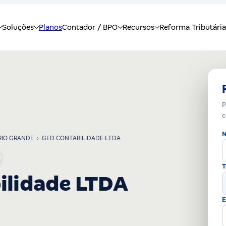
P
c
N
RIO GRANDE
›
GED CONTABILIDADE LTDA
T
ilidade LTDA
E