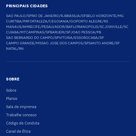
PRINCIPAIS CIDADES
SAO PAULO/SP
RIO DE JANEIRO/RJ
BRASILIA/DF
BELO HORIZONTE/MG
CURITIBA/PR
FORTALEZA/CE
GOIANIA/GO
PORTO ALEGRE/RS
MANAUS/AM
RECIFE/PE
SALVADOR/BA
FLORIANOPOLIS/SC
JOINVILLE/SC
CUIABA/MT
CAMPINAS/SP
BARUERI/SP
JOAO PESSOA/PB
SAO BERNARDO DO CAMPO/SP
VITORIA/ES
SOROCABA/SP
CAMPO GRANDE/MS
SAO JOSE DOS CAMPOS/SP
SANTO ANDRE/SP
NATAL/RN
SOBRE
Sobre
Planos
Sala de imprensa
Trabalhe conosco
Código de Conduta
Canal de Ética