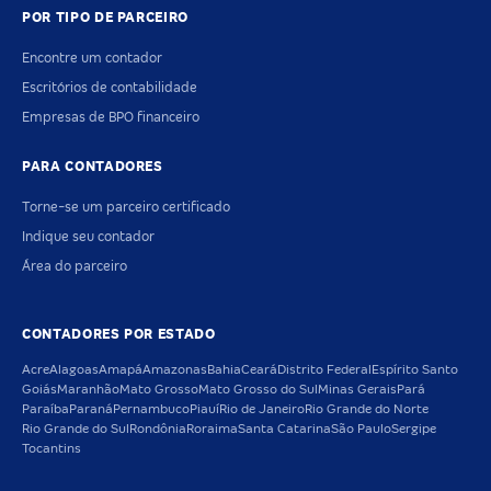
POR TIPO DE PARCEIRO
Encontre um contador
Escritórios de contabilidade
Empresas de BPO financeiro
PARA CONTADORES
Torne-se um parceiro certificado
Indique seu contador
Área do parceiro
CONTADORES POR ESTADO
Acre
Alagoas
Amapá
Amazonas
Bahia
Ceará
Distrito Federal
Espírito Santo
Goiás
Maranhão
Mato Grosso
Mato Grosso do Sul
Minas Gerais
Pará
Paraíba
Paraná
Pernambuco
Piauí
Rio de Janeiro
Rio Grande do Norte
Rio Grande do Sul
Rondônia
Roraima
Santa Catarina
São Paulo
Sergipe
Tocantins