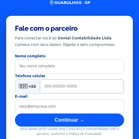
GUARULHOS · SP
Fale com o parceiro
Para conectar você ao
Genial Contabilidade Ltda
,
comece com seus dados. Rápido e sem compromisso.
Nome completo
Telefone celular
🇧🇷 +55
E-mail
Continuar →
Seus dados serão usados pela Conta Azul e compartilhados com o
parceiro, conforme a Política de Privacidade.