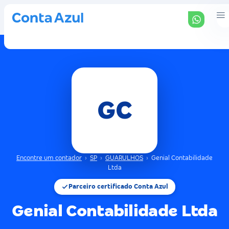
GC
Encontre um contador
›
SP
›
GUARULHOS
›
Genial Contabilidade
Ltda
Parceiro certificado Conta Azul
Genial Contabilidade Ltda