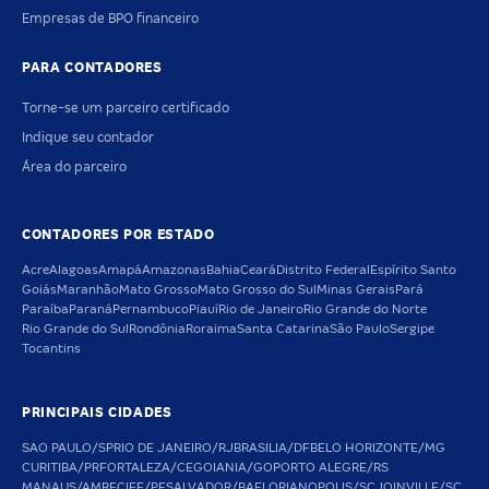
Empresas de BPO financeiro
PARA CONTADORES
Torne-se um parceiro certificado
Indique seu contador
Área do parceiro
CONTADORES POR ESTADO
Acre
Alagoas
Amapá
Amazonas
Bahia
Ceará
Distrito Federal
Espírito Santo
Goiás
Maranhão
Mato Grosso
Mato Grosso do Sul
Minas Gerais
Pará
Paraíba
Paraná
Pernambuco
Piauí
Rio de Janeiro
Rio Grande do Norte
Rio Grande do Sul
Rondônia
Roraima
Santa Catarina
São Paulo
Sergipe
Tocantins
PRINCIPAIS CIDADES
SAO PAULO/SP
RIO DE JANEIRO/RJ
BRASILIA/DF
BELO HORIZONTE/MG
CURITIBA/PR
FORTALEZA/CE
GOIANIA/GO
PORTO ALEGRE/RS
MANAUS/AM
RECIFE/PE
SALVADOR/BA
FLORIANOPOLIS/SC
JOINVILLE/SC