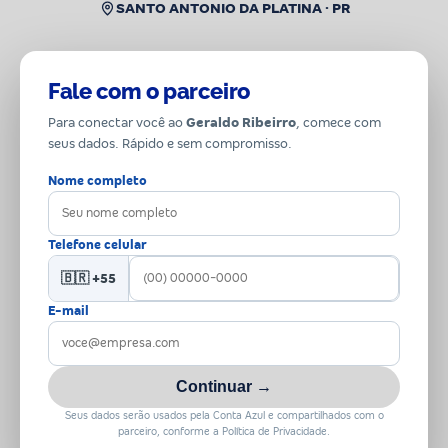
SANTO ANTONIO DA PLATINA · PR
Fale com o parceiro
Para conectar você ao
Geraldo Ribeirro
, comece com
seus dados. Rápido e sem compromisso.
Nome completo
Telefone celular
🇧🇷 +55
E-mail
Continuar →
Seus dados serão usados pela Conta Azul e compartilhados com o
parceiro, conforme a Política de Privacidade.