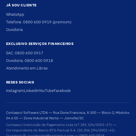
JÁ SOU CLIENTE
WhatsApp
Telefone: 0800 600 0919 (premium)
Ouvidoria
EXCLUSIVO SERVIÇOS FINANCEIROS
SAC: 0800 600 0917
Ouvidoria: 0800 600 0918
Atendimento em Libras
REDES SOCIAIS
Instagram
LinkedIn
YouTube
Facebook
Contaazul Software LTDA — Rua Dona Francisca, 8.300 — Bloco O, Módulos
04 e 05 — Zona Industrial Norte — Joinville/SC
Contaazul Instituição de Pagamento Ltda (47.381.104/0001-57) —
Correspondente do Banco BTG Pactual S.A. (30.306.294/0001-45).
Ouvidoria IP: ouvidoriaip@contaazul.com — 0800 600 0918.