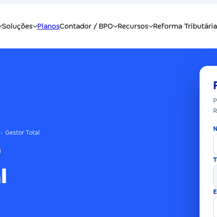
P
R
N
›
Gestor Total
T
l
E