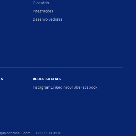
Glossário
Integrações
Desenvolvedores
OS
REDES SOCIAIS
Instagram
LinkedIn
YouTube
Facebook
riaip@contaazul.com — 0800 600 0918.