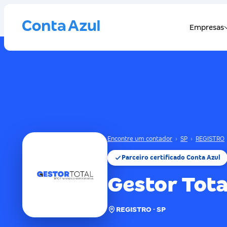
Encontre um contador
›
SP
›
REGISTRO
Parceiro certificado Conta Azul
Gestor Tota
REGISTRO · SP