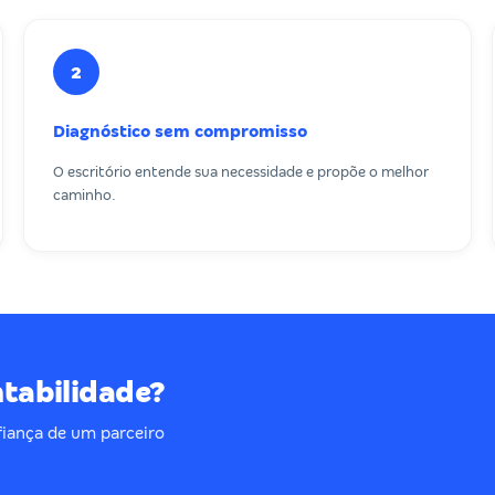
2
Diagnóstico sem compromisso
O escritório entende sua necessidade e propõe o melhor
caminho.
ntabilidade?
iança de um parceiro