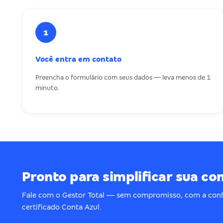
1
Você entra em contato
Preencha o formulário com seus dados — leva menos de 1
minuto.
Pronto para simplificar sua co
Fale com o Gestor Total — sem compromisso, com a conf
certificado Conta Azul.