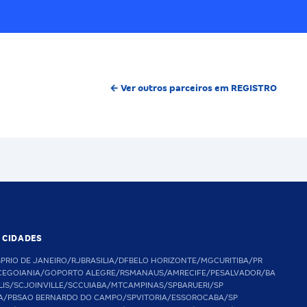
← Ver outros parceiros em REGISTRO
S CIDADES
SP
RIO DE JANEIRO/RJ
BRASILIA/DF
BELO HORIZONTE/MG
CURITIBA/PR
CE
GOIANIA/GO
PORTO ALEGRE/RS
MANAUS/AM
RECIFE/PE
SALVADOR/BA
LIS/SC
JOINVILLE/SC
CUIABA/MT
CAMPINAS/SP
BARUERI/SP
A/PB
SAO BERNARDO DO CAMPO/SP
VITORIA/ES
SOROCABA/SP