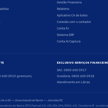
Gestão Financeira
adista
Relatório
Aplicativo CA de bolso
o
Conexão com o contador
Conta PJ
Sistema ERP
Conta AI Captura
NTE
EXCLUSIVO SERVIÇOS FINANCEIR
SAC: 0800 600 0917
00 600 0919 (premium)
Ouvidoria: 0800 600 0918
Atendimento em Libras
04 e 05 — Zona Industrial Norte — Joinville/SC
pondente do Banco BTG Pactual S.A. (30.306.294/0001-45). Ouvidoria IP: ouvido