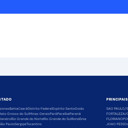
STADO
PRINCIPAI
zonas
Bahia
Ceará
Distrito Federal
Espírito Santo
Goiás
SAO PAULO/
ato Grosso do Sul
Minas Gerais
Pará
Paraíba
Paraná
FORTALEZA/
Janeiro
Rio Grande do Norte
Rio Grande do Sul
Rondônia
FLORIANOPO
São Paulo
Sergipe
Tocantins
JOAO PESSO