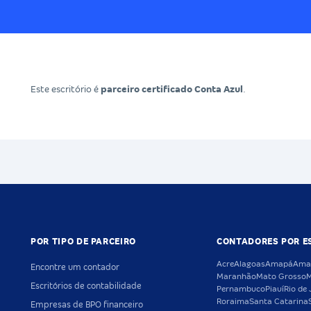
Este escritório é
parceiro certificado Conta Azul
.
POR TIPO DE PARCEIRO
CONTADORES POR E
Acre
Alagoas
Amapá
Ama
Encontre um contador
Maranhão
Mato Grosso
M
Escritórios de contabilidade
Pernambuco
Piauí
Rio de 
Roraima
Santa Catarina
Empresas de BPO financeiro