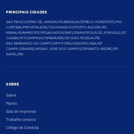
PRINCIPAIS CIDADES
SAO PAULO/SP
RIO DE JANEIRO/RJ
BRASILIA/DF
BELO HORIZONTE/MG
CURITIBA/PR
FORTALEZA/CE
GOIANIA/GO
PORTO ALEGRE/RS
MANAUS/AM
RECIFE/PE
SALVADOR/BA
FLORIANOPOLIS/SC
JOINVILLE/SC
CUIABA/MT
CAMPINAS/SP
BARUERI/SP
JOAO PESSOA/PB
SAO BERNARDO DO CAMPO/SP
VITORIA/ES
SOROCABA/SP
CAMPO GRANDE/MS
SAO JOSE DOS CAMPOS/SP
SANTO ANDRE/SP
NATAL/RN
SOBRE
Sobre
Planos
Sala de imprensa
Trabalhe conosco
Código de Conduta