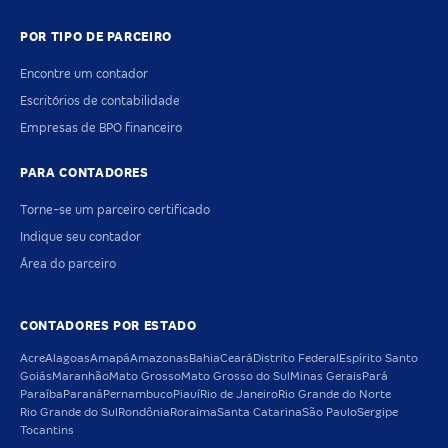
POR TIPO DE PARCEIRO
Encontre um contador
Escritórios de contabilidade
Empresas de BPO financeiro
PARA CONTADORES
Torne-se um parceiro certificado
Indique seu contador
Área do parceiro
CONTADORES POR ESTADO
Acre
Alagoas
Amapá
Amazonas
Bahia
Ceará
Distrito Federal
Espírito Santo
Goiás
Maranhão
Mato Grosso
Mato Grosso do Sul
Minas Gerais
Pará
Paraíba
Paraná
Pernambuco
Piauí
Rio de Janeiro
Rio Grande do Norte
Rio Grande do Sul
Rondônia
Roraima
Santa Catarina
São Paulo
Sergipe
Tocantins