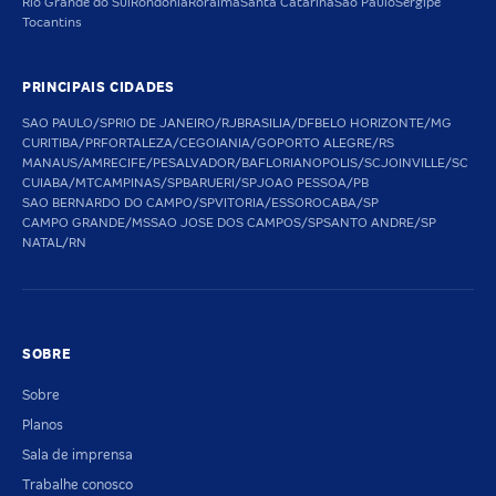
Rio Grande do Sul
Rondônia
Roraima
Santa Catarina
São Paulo
Sergipe
Tocantins
PRINCIPAIS CIDADES
SAO PAULO/SP
RIO DE JANEIRO/RJ
BRASILIA/DF
BELO HORIZONTE/MG
CURITIBA/PR
FORTALEZA/CE
GOIANIA/GO
PORTO ALEGRE/RS
MANAUS/AM
RECIFE/PE
SALVADOR/BA
FLORIANOPOLIS/SC
JOINVILLE/SC
CUIABA/MT
CAMPINAS/SP
BARUERI/SP
JOAO PESSOA/PB
SAO BERNARDO DO CAMPO/SP
VITORIA/ES
SOROCABA/SP
CAMPO GRANDE/MS
SAO JOSE DOS CAMPOS/SP
SANTO ANDRE/SP
NATAL/RN
SOBRE
Sobre
Planos
Sala de imprensa
Trabalhe conosco