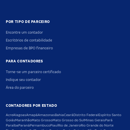
POR TIPO DE PARCEIRO
Encontre um contador
Escritórios de contabilidade
Empresas de BPO financeiro
PARA CONTADORES
Torne-se um parceiro certificado
Indique seu contador
Área do parceiro
CONTADORES POR ESTADO
Acre
Alagoas
Amapá
Amazonas
Bahia
Ceará
Distrito Federal
Espírito Santo
Goiás
Maranhão
Mato Grosso
Mato Grosso do Sul
Minas Gerais
Pará
Paraíba
Paraná
Pernambuco
Piauí
Rio de Janeiro
Rio Grande do Norte