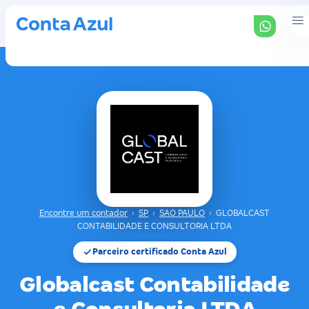
Encontre um contador
›
SP
›
SAO PAULO
›
GLOBALCAST
CONTABILIDADE E CONSULTORIA LTDA
Parceiro certificado Conta Azul
Globalcast Contabilidade