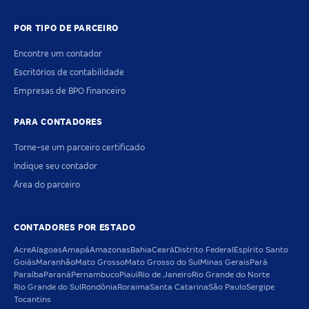
POR TIPO DE PARCEIRO
Encontre um contador
Escritórios de contabilidade
Empresas de BPO financeiro
PARA CONTADORES
Torne-se um parceiro certificado
Indique seu contador
Área do parceiro
CONTADORES POR ESTADO
Acre
Alagoas
Amapá
Amazonas
Bahia
Ceará
Distrito Federal
Espírito Santo
Goiás
Maranhão
Mato Grosso
Mato Grosso do Sul
Minas Gerais
Pará
Paraíba
Paraná
Pernambuco
Piauí
Rio de Janeiro
Rio Grande do Norte
Rio Grande do Sul
Rondônia
Roraima
Santa Catarina
São Paulo
Sergipe
Tocantins