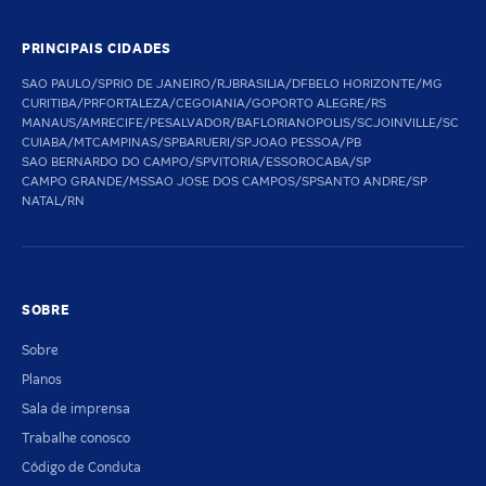
PRINCIPAIS CIDADES
SAO PAULO/SP
RIO DE JANEIRO/RJ
BRASILIA/DF
BELO HORIZONTE/MG
CURITIBA/PR
FORTALEZA/CE
GOIANIA/GO
PORTO ALEGRE/RS
MANAUS/AM
RECIFE/PE
SALVADOR/BA
FLORIANOPOLIS/SC
JOINVILLE/SC
CUIABA/MT
CAMPINAS/SP
BARUERI/SP
JOAO PESSOA/PB
SAO BERNARDO DO CAMPO/SP
VITORIA/ES
SOROCABA/SP
CAMPO GRANDE/MS
SAO JOSE DOS CAMPOS/SP
SANTO ANDRE/SP
NATAL/RN
SOBRE
Sobre
Planos
Sala de imprensa
Trabalhe conosco
Código de Conduta