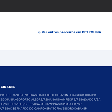
← Ver outros parceiros em PETROLINA
S CIDADES
SP
RIO DE JANEIRO/RJ
BRASILIA/DF
BELO HORIZONTE/MG
CURITIBA/PR
CE
GOIANIA/GO
PORTO ALEGRE/RS
MANAUS/AM
RECIFE/PE
SALVADOR/BA
LIS/SC
JOINVILLE/SC
CUIABA/MT
CAMPINAS/SP
BARUERI/SP
A/PB
SAO BERNARDO DO CAMPO/SP
VITORIA/ES
SOROCABA/SP