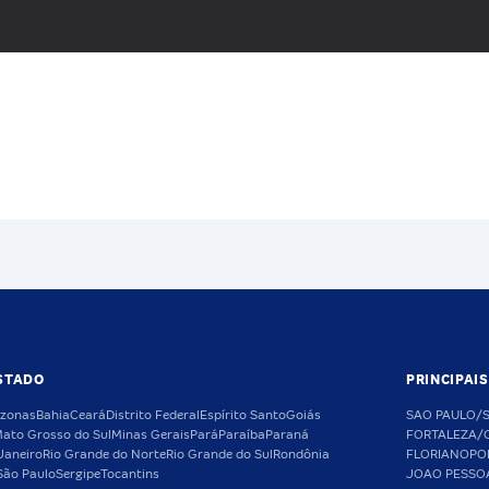
STADO
PRINCIPAI
zonas
Bahia
Ceará
Distrito Federal
Espírito Santo
Goiás
SAO PAULO/
ato Grosso do Sul
Minas Gerais
Pará
Paraíba
Paraná
FORTALEZA/
Janeiro
Rio Grande do Norte
Rio Grande do Sul
Rondônia
FLORIANOPO
São Paulo
Sergipe
Tocantins
JOAO PESSO