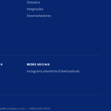
Glossário
Integrações
Desenvolvedores
OS
REDES SOCIAIS
Instagram
LinkedIn
YouTube
Facebook
riaip@contaazul.com — 0800 600 0918.