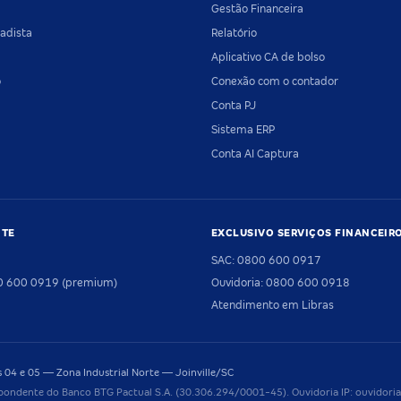
Gestão Financeira
adista
Relatório
Aplicativo CA de bolso
o
Conexão com o contador
Conta PJ
Sistema ERP
Conta AI Captura
NTE
EXCLUSIVO SERVIÇOS FINANCEIR
SAC: 0800 600 0917
00 600 0919 (premium)
Ouvidoria: 0800 600 0918
Atendimento em Libras
04 e 05 — Zona Industrial Norte — Joinville/SC
pondente do Banco BTG Pactual S.A. (30.306.294/0001-45). Ouvidoria IP: ouvido