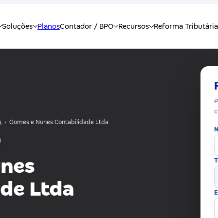
P
c
A
›
Gomes e Nunes Contabilidade Ltda
N
unes
T
ade Ltda
E