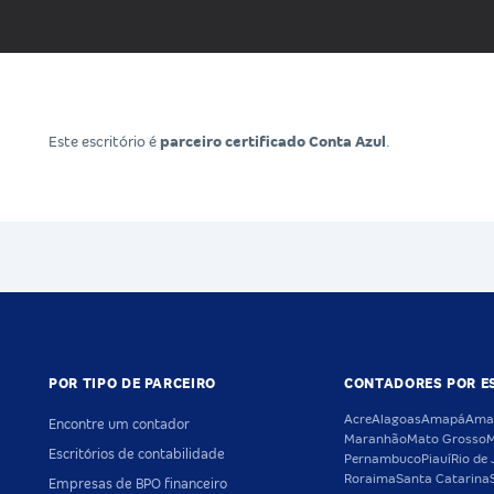
Este escritório é
parceiro certificado Conta Azul
.
POR TIPO DE PARCEIRO
CONTADORES POR E
Acre
Alagoas
Amapá
Ama
Encontre um contador
Maranhão
Mato Grosso
M
Escritórios de contabilidade
Pernambuco
Piauí
Rio de 
Roraima
Santa Catarina
Empresas de BPO financeiro