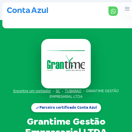
Encontre um contador
›
SC
›
TUBARAO
›
GRANTIME GESTÃO
EMPRESARIAL LTDA
Parceiro certificado Conta Azul
Grantime Gestão