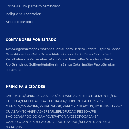
Torne-se um parceiro certificado
Indique seu contador
Área do parceiro
CONTADORES POR ESTADO
Acre
Alagoas
Amapá
Amazonas
Bahia
Ceará
Distrito Federal
Espírito Santo
Goiás
Maranhão
Mato Grosso
Mato Grosso do Sul
Minas Gerais
Pará
Paraíba
Paraná
Pernambuco
Piauí
Rio de Janeiro
Rio Grande do Norte
Rio Grande do Sul
Rondônia
Roraima
Santa Catarina
São Paulo
Sergipe
Tocantins
PRINCIPAIS CIDADES
SAO PAULO/SP
RIO DE JANEIRO/RJ
BRASILIA/DF
BELO HORIZONTE/MG
CURITIBA/PR
FORTALEZA/CE
GOIANIA/GO
PORTO ALEGRE/RS
MANAUS/AM
RECIFE/PE
SALVADOR/BA
FLORIANOPOLIS/SC
JOINVILLE/SC
CUIABA/MT
CAMPINAS/SP
BARUERI/SP
JOAO PESSOA/PB
SAO BERNARDO DO CAMPO/SP
VITORIA/ES
SOROCABA/SP
CAMPO GRANDE/MS
SAO JOSE DOS CAMPOS/SP
SANTO ANDRE/SP
NATAL/RN