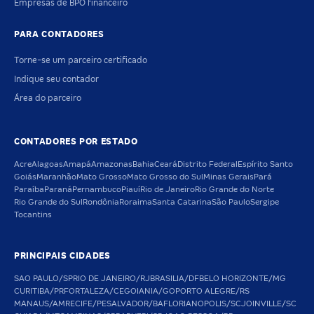
Empresas de BPO financeiro
PARA CONTADORES
Torne-se um parceiro certificado
Indique seu contador
Área do parceiro
CONTADORES POR ESTADO
Acre
Alagoas
Amapá
Amazonas
Bahia
Ceará
Distrito Federal
Espírito Santo
Goiás
Maranhão
Mato Grosso
Mato Grosso do Sul
Minas Gerais
Pará
Paraíba
Paraná
Pernambuco
Piauí
Rio de Janeiro
Rio Grande do Norte
Rio Grande do Sul
Rondônia
Roraima
Santa Catarina
São Paulo
Sergipe
Tocantins
PRINCIPAIS CIDADES
SAO PAULO/SP
RIO DE JANEIRO/RJ
BRASILIA/DF
BELO HORIZONTE/MG
CURITIBA/PR
FORTALEZA/CE
GOIANIA/GO
PORTO ALEGRE/RS
MANAUS/AM
RECIFE/PE
SALVADOR/BA
FLORIANOPOLIS/SC
JOINVILLE/SC