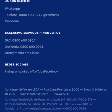
JÁ SOU CLIENTE
WhatsApp
Telefone: 0800 600 0919 (premium)
Ouvidoria
EXCLUSIVO SERVIÇOS FINANCEIROS
SAC: 0800 600 0917
Ouvidoria: 0800 600 0918
Atendimento em Libras
REDES SOCIAIS
Instagram
LinkedIn
YouTube
Facebook
Contaazul Software LTDA — Rua Dona Francisca, 8.300 — Bloco O, Módulos
04 e 05 — Zona Industrial Norte — Joinville/SC
Contaazul Instituição de Pagamento Ltda (47.381.104/0001-57) —
Correspondente do Banco BTG Pactual S.A. (30.306.294/0001-45).
Ouvidoria IP: ouvidoriaip@contaazul.com — 0800 600 0918.