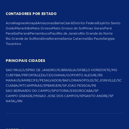
CONTADORES POR ESTADO
Acre
Alagoas
Amapá
Amazonas
Bahia
Ceará
Distrito Federal
Espírito Santo
Goiás
Maranhão
Mato Grosso
Mato Grosso do Sul
Minas Gerais
Pará
Paraíba
Paraná
Pernambuco
Piauí
Rio de Janeiro
Rio Grande do Norte
Rio Grande do Sul
Rondônia
Roraima
Santa Catarina
São Paulo
Sergipe
Tocantins
PRINCIPAIS CIDADES
SAO PAULO/SP
RIO DE JANEIRO/RJ
BRASILIA/DF
BELO HORIZONTE/MG
CURITIBA/PR
FORTALEZA/CE
GOIANIA/GO
PORTO ALEGRE/RS
MANAUS/AM
RECIFE/PE
SALVADOR/BA
FLORIANOPOLIS/SC
JOINVILLE/SC
CUIABA/MT
CAMPINAS/SP
BARUERI/SP
JOAO PESSOA/PB
SAO BERNARDO DO CAMPO/SP
VITORIA/ES
SOROCABA/SP
CAMPO GRANDE/MS
SAO JOSE DOS CAMPOS/SP
SANTO ANDRE/SP
NATAL/RN