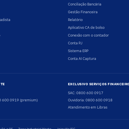
Conciliação Bancária
Gestão Financeira
adista
Relatório
Aplicativo CA de bolso
o
Conexão com o contador
Conta PJ
Sistema ERP
Conta AI Captura
NTE
EXCLUSIVO SERVIÇOS FINANCEIR
SAC: 0800 600 0917
00 600 0919 (premium)
Ouvidoria: 0800 600 0918
Atendimento em Libras
04 e 05 — Zona Industrial Norte — Joinville/SC