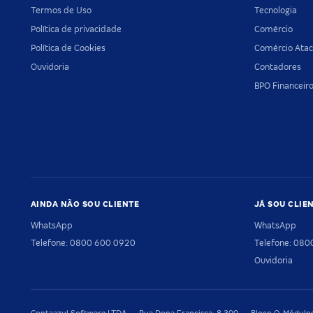
Termos de Uso
Tecnologia
Política de privacidade
Comércio
Política de Cookies
Comércio Atac
Ouvidoria
Contadores
BPO Financeir
AINDA NÃO SOU CLIENTE
JÁ SOU CLIE
WhatsApp
WhatsApp
Telefone: 0800 600 0920
Telefone: 08
Ouvidoria
Contaazul Software LTDA — Rua Dona Francisca, 8.300 — Bloco O, Módulos 