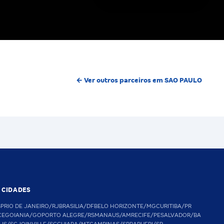
← Ver outros parceiros em SAO PAULO
S CIDADES
SP
RIO DE JANEIRO/RJ
BRASILIA/DF
BELO HORIZONTE/MG
CURITIBA/PR
CE
GOIANIA/GO
PORTO ALEGRE/RS
MANAUS/AM
RECIFE/PE
SALVADOR/BA