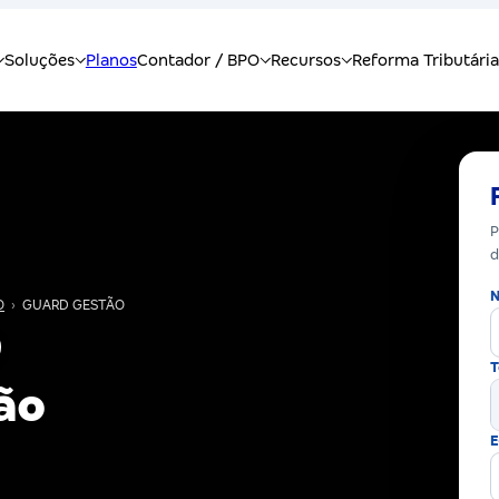
P
d
N
O
›
GUARD GESTÃO
T
ão
E