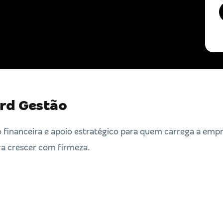
rd Gestão
o financeira e apoio estratégico para quem carrega a empr
ra crescer com firmeza.