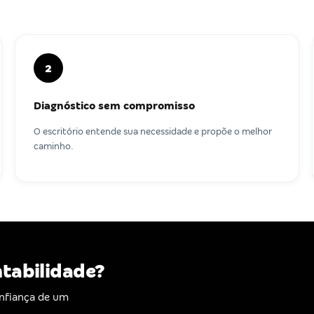
2
Diagnóstico sem compromisso
O escritório entende sua necessidade e propõe o melhor
caminho.
ntabilidade?
nfiança de um