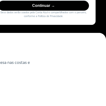
Continuar →
Seus dados serão usados pela Conta Azul e compartilhados com o parceiro,
conforme a Política de Privacidade.
esa nas costas e