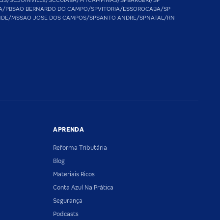
LIS/SC
JOINVILLE/SC
CUIABA/MT
CAMPINAS/SP
BARUERI/SP
A/PB
SAO BERNARDO DO CAMPO/SP
VITORIA/ES
SOROCABA/SP
NDE/MS
SAO JOSE DOS CAMPOS/SP
SANTO ANDRE/SP
NATAL/RN
APRENDA
Reforma Tributária
Blog
Materiais Ricos
Conta Azul Na Prática
Segurança
Podcasts