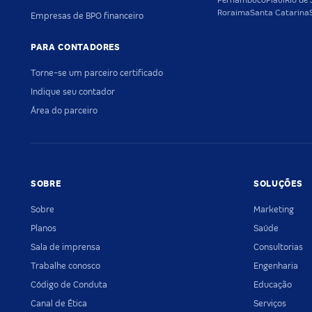
Pernambuco
Piauí
Rio de 
Roraima
Santa Catarina
Empresas de BPO financeiro
PARA CONTADORES
Torne-se um parceiro certificado
Indique seu contador
Área do parceiro
SOBRE
SOLUÇÕES
Sobre
Marketing
Planos
Saúde
Sala de imprensa
Consultorias
Trabalhe conosco
Engenharia
Código de Conduta
Educação
Canal de Ética
Serviços