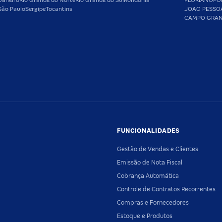
Janeiro
Rio Grande do Norte
Rio Grande do Sul
Rondônia
FLORIANOPO
São Paulo
Sergipe
Tocantins
JOAO PESSO
CAMPO GRA
FUNCIONALIDADES
Gestão de Vendas e Clientes
Emissão de Nota Fiscal
Cobrança Automática
Controle de Contratos Recorrentes
Compras e Fornecedores
Estoque e Produtos