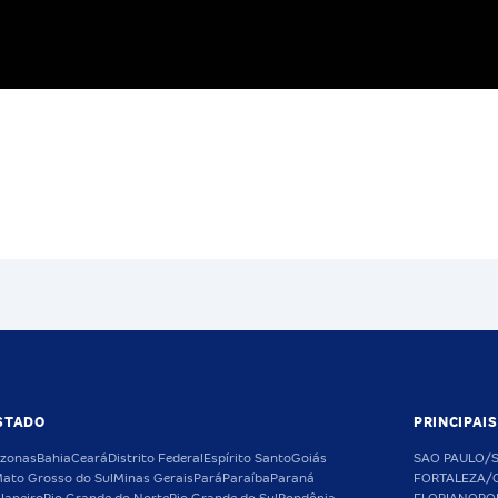
STADO
PRINCIPAI
zonas
Bahia
Ceará
Distrito Federal
Espírito Santo
Goiás
SAO PAULO/
ato Grosso do Sul
Minas Gerais
Pará
Paraíba
Paraná
FORTALEZA/