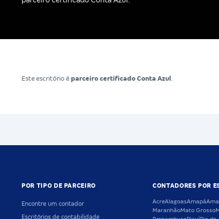
parceiro certificado Conta Azul.
Este escritório é
parceiro certificado Conta Azul
.
POR TIPO DE PARCEIRO
CONTADORES POR E
Acre
Alagoas
Amapá
Ama
Encontre um contador
Maranhão
Mato Grosso
M
Escritórios de contabilidade