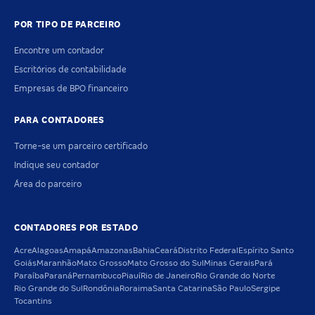
POR TIPO DE PARCEIRO
Encontre um contador
Escritórios de contabilidade
Empresas de BPO financeiro
PARA CONTADORES
Torne-se um parceiro certificado
Indique seu contador
Área do parceiro
CONTADORES POR ESTADO
Acre
Alagoas
Amapá
Amazonas
Bahia
Ceará
Distrito Federal
Espírito Santo
Goiás
Maranhão
Mato Grosso
Mato Grosso do Sul
Minas Gerais
Pará
Paraíba
Paraná
Pernambuco
Piauí
Rio de Janeiro
Rio Grande do Norte
Rio Grande do Sul
Rondônia
Roraima
Santa Catarina
São Paulo
Sergipe
Tocantins