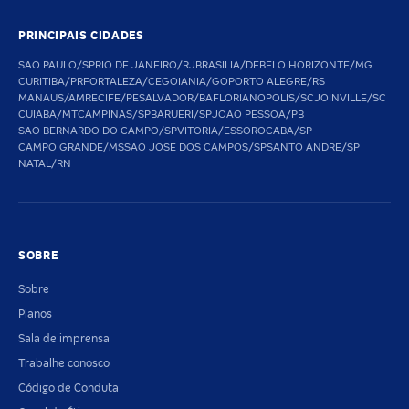
PRINCIPAIS CIDADES
SAO PAULO/SP
RIO DE JANEIRO/RJ
BRASILIA/DF
BELO HORIZONTE/MG
CURITIBA/PR
FORTALEZA/CE
GOIANIA/GO
PORTO ALEGRE/RS
MANAUS/AM
RECIFE/PE
SALVADOR/BA
FLORIANOPOLIS/SC
JOINVILLE/SC
CUIABA/MT
CAMPINAS/SP
BARUERI/SP
JOAO PESSOA/PB
SAO BERNARDO DO CAMPO/SP
VITORIA/ES
SOROCABA/SP
CAMPO GRANDE/MS
SAO JOSE DOS CAMPOS/SP
SANTO ANDRE/SP
NATAL/RN
SOBRE
Sobre
Planos
Sala de imprensa
Trabalhe conosco
Código de Conduta