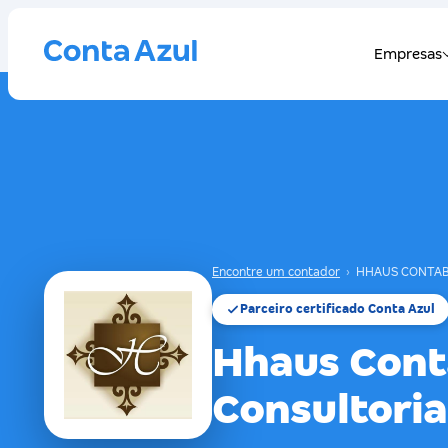
Encontre um contador
›
HHAUS CONTAB
Parceiro certificado Conta Azul
Hhaus Cont
Consultori