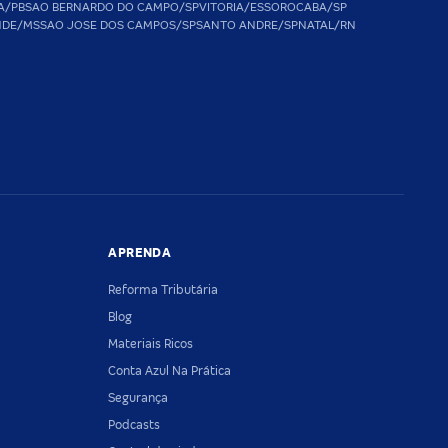
A/PB
SAO BERNARDO DO CAMPO/SP
VITORIA/ES
SOROCABA/SP
NDE/MS
SAO JOSE DOS CAMPOS/SP
SANTO ANDRE/SP
NATAL/RN
APRENDA
Reforma Tributária
Blog
Materiais Ricos
Conta Azul Na Prática
Segurança
Podcasts