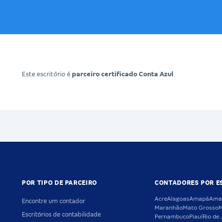
Este escritório é
parceiro certificado Conta Azul
.
POR TIPO DE PARCEIRO
CONTADORES POR E
Acre
Alagoas
Amapá
Ama
Encontre um contador
Maranhão
Mato Grosso
M
Escritórios de contabilidade
Pernambuco
Piauí
Rio de 