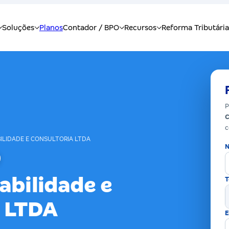
P
c
ILIDADE E CONSULTORIA LTDA
N
abilidade e
T
a LTDA
E