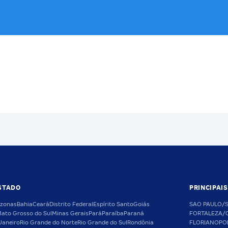
STADO
PRINCIPAI
zonas
Bahia
Ceará
Distrito Federal
Espírito Santo
Goiás
SAO PAULO/
ato Grosso do Sul
Minas Gerais
Pará
Paraíba
Paraná
FORTALEZA/
Janeiro
Rio Grande do Norte
Rio Grande do Sul
Rondônia
FLORIANOPO