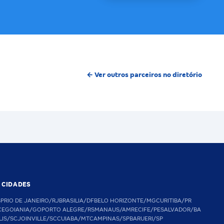
← Ver outros parceiros no diretório
S CIDADES
SP
RIO DE JANEIRO/RJ
BRASILIA/DF
BELO HORIZONTE/MG
CURITIBA/PR
CE
GOIANIA/GO
PORTO ALEGRE/RS
MANAUS/AM
RECIFE/PE
SALVADOR/BA
LIS/SC
JOINVILLE/SC
CUIABA/MT
CAMPINAS/SP
BARUERI/SP