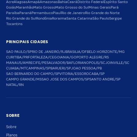
Acre
Alagoas
Amapá
Amazonas
Bahia
Ceará
Distrito Federal
Espírito Santo
Goiás
Maranhão
Mato Grosso
Mato Grosso do Sul
Minas Gerais
Pará
Paraíba
Paraná
Pernambuco
Piauí
Rio de Janeiro
Rio Grande do Norte
Rio Grande do Sul
Rondônia
Roraima
Santa Catarina
São Paulo
Sergipe
Tocantins
PRINCIPAIS CIDADES
SAO PAULO/SP
RIO DE JANEIRO/RJ
BRASILIA/DF
BELO HORIZONTE/MG
CURITIBA/PR
FORTALEZA/CE
GOIANIA/GO
PORTO ALEGRE/RS
MANAUS/AM
RECIFE/PE
SALVADOR/BA
FLORIANOPOLIS/SC
JOINVILLE/SC
CUIABA/MT
CAMPINAS/SP
BARUERI/SP
JOAO PESSOA/PB
SAO BERNARDO DO CAMPO/SP
VITORIA/ES
SOROCABA/SP
CAMPO GRANDE/MS
SAO JOSE DOS CAMPOS/SP
SANTO ANDRE/SP
NATAL/RN
SOBRE
Sobre
Planos