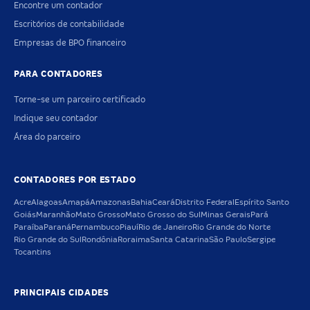
Encontre um contador
Escritórios de contabilidade
Empresas de BPO financeiro
PARA CONTADORES
Torne-se um parceiro certificado
Indique seu contador
Área do parceiro
CONTADORES POR ESTADO
Acre
Alagoas
Amapá
Amazonas
Bahia
Ceará
Distrito Federal
Espírito Santo
Goiás
Maranhão
Mato Grosso
Mato Grosso do Sul
Minas Gerais
Pará
Paraíba
Paraná
Pernambuco
Piauí
Rio de Janeiro
Rio Grande do Norte
Rio Grande do Sul
Rondônia
Roraima
Santa Catarina
São Paulo
Sergipe
Tocantins
PRINCIPAIS CIDADES