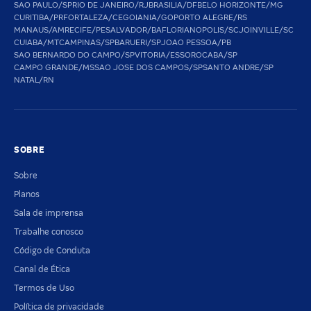
SAO PAULO/SP
RIO DE JANEIRO/RJ
BRASILIA/DF
BELO HORIZONTE/MG
CURITIBA/PR
FORTALEZA/CE
GOIANIA/GO
PORTO ALEGRE/RS
MANAUS/AM
RECIFE/PE
SALVADOR/BA
FLORIANOPOLIS/SC
JOINVILLE/SC
CUIABA/MT
CAMPINAS/SP
BARUERI/SP
JOAO PESSOA/PB
SAO BERNARDO DO CAMPO/SP
VITORIA/ES
SOROCABA/SP
CAMPO GRANDE/MS
SAO JOSE DOS CAMPOS/SP
SANTO ANDRE/SP
NATAL/RN
SOBRE
Sobre
Planos
Sala de imprensa
Trabalhe conosco
Código de Conduta
Canal de Ética
Termos de Uso
Política de privacidade