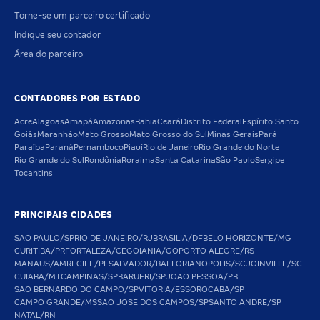
Torne-se um parceiro certificado
Indique seu contador
Área do parceiro
CONTADORES POR ESTADO
Acre
Alagoas
Amapá
Amazonas
Bahia
Ceará
Distrito Federal
Espírito Santo
Goiás
Maranhão
Mato Grosso
Mato Grosso do Sul
Minas Gerais
Pará
Paraíba
Paraná
Pernambuco
Piauí
Rio de Janeiro
Rio Grande do Norte
Rio Grande do Sul
Rondônia
Roraima
Santa Catarina
São Paulo
Sergipe
Tocantins
PRINCIPAIS CIDADES
SAO PAULO/SP
RIO DE JANEIRO/RJ
BRASILIA/DF
BELO HORIZONTE/MG
CURITIBA/PR
FORTALEZA/CE
GOIANIA/GO
PORTO ALEGRE/RS
MANAUS/AM
RECIFE/PE
SALVADOR/BA
FLORIANOPOLIS/SC
JOINVILLE/SC
CUIABA/MT
CAMPINAS/SP
BARUERI/SP
JOAO PESSOA/PB
SAO BERNARDO DO CAMPO/SP
VITORIA/ES
SOROCABA/SP
CAMPO GRANDE/MS
SAO JOSE DOS CAMPOS/SP
SANTO ANDRE/SP
NATAL/RN