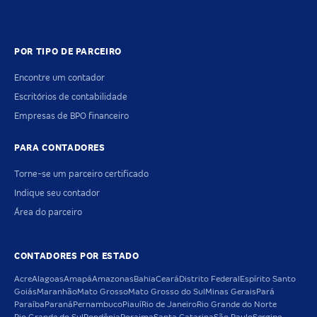
POR TIPO DE PARCEIRO
Encontre um contador
Escritórios de contabilidade
Empresas de BPO financeiro
PARA CONTADORES
Torne-se um parceiro certificado
Indique seu contador
Área do parceiro
CONTADORES POR ESTADO
Acre
Alagoas
Amapá
Amazonas
Bahia
Ceará
Distrito Federal
Espírito Santo
Goiás
Maranhão
Mato Grosso
Mato Grosso do Sul
Minas Gerais
Pará
Paraíba
Paraná
Pernambuco
Piauí
Rio de Janeiro
Rio Grande do Norte