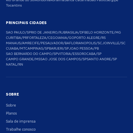
Rio Grande do Sul
Rondônia
Roraima
Santa Catarina
São Paulo
Sergipe
Tocantins
PRINCIPAIS CIDADES
SAO PAULO/SP
RIO DE JANEIRO/RJ
BRASILIA/DF
BELO HORIZONTE/MG
CURITIBA/PR
FORTALEZA/CE
GOIANIA/GO
PORTO ALEGRE/RS
MANAUS/AM
RECIFE/PE
SALVADOR/BA
FLORIANOPOLIS/SC
JOINVILLE/SC
CUIABA/MT
CAMPINAS/SP
BARUERI/SP
JOAO PESSOA/PB
SAO BERNARDO DO CAMPO/SP
VITORIA/ES
SOROCABA/SP
CAMPO GRANDE/MS
SAO JOSE DOS CAMPOS/SP
SANTO ANDRE/SP
NATAL/RN
SOBRE
Sobre
Planos
Sala de imprensa
Trabalhe conosco