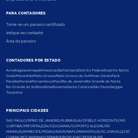
PARA CONTADORES
Torne-se um parceiro certificado
Indique seu contador
Área do parceiro
CONTADORES POR ESTADO
Acre
Alagoas
Amapá
Amazonas
Bahia
Ceará
Distrito Federal
Espírito Santo
Goiás
Maranhão
Mato Grosso
Mato Grosso do Sul
Minas Gerais
Pará
Paraíba
Paraná
Pernambuco
Piauí
Rio de Janeiro
Rio Grande do Norte
Rio Grande do Sul
Rondônia
Roraima
Santa Catarina
São Paulo
Sergipe
Tocantins
PRINCIPAIS CIDADES
SAO PAULO/SP
RIO DE JANEIRO/RJ
BRASILIA/DF
BELO HORIZONTE/MG
CURITIBA/PR
FORTALEZA/CE
GOIANIA/GO
PORTO ALEGRE/RS
MANAUS/AM
RECIFE/PE
SALVADOR/BA
FLORIANOPOLIS/SC
JOINVILLE/SC
CUIABA/MT
CAMPINAS/SP
BARUERI/SP
JOAO PESSOA/PB