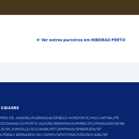
← Ver outros parceiros em RIBEIRAO PRETO
S CIDADES
SP
RIO DE JANEIRO/RJ
BRASILIA/DF
BELO HORIZONTE/MG
CURITIBA/PR
CE
GOIANIA/GO
PORTO ALEGRE/RS
MANAUS/AM
RECIFE/PE
SALVADOR/BA
LIS/SC
JOINVILLE/SC
CUIABA/MT
CAMPINAS/SP
BARUERI/SP
A/PB
SAO BERNARDO DO CAMPO/SP
VITORIA/ES
SOROCABA/SP