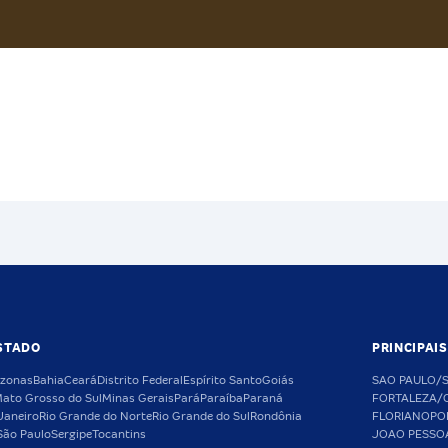
STADO
PRINCIPAI
zonas
Bahia
Ceará
Distrito Federal
Espírito Santo
Goiás
SAO PAULO/
ato Grosso do Sul
Minas Gerais
Pará
Paraíba
Paraná
FORTALEZA/
Janeiro
Rio Grande do Norte
Rio Grande do Sul
Rondônia
FLORIANOPO
São Paulo
Sergipe
Tocantins
JOAO PESSO