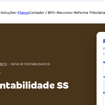
P
c
N
PRETO
›
INOVA SP CONTABILIDADE SS
T
ntabilidade SS
E