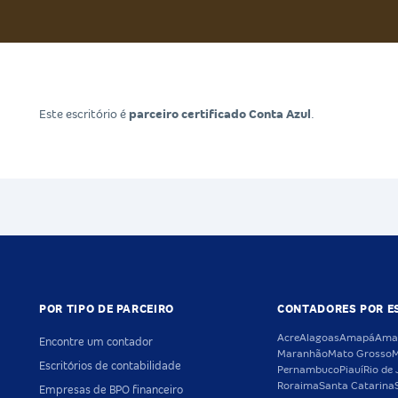
Este escritório é
parceiro certificado Conta Azul
.
POR TIPO DE PARCEIRO
CONTADORES POR E
Acre
Alagoas
Amapá
Ama
Encontre um contador
Maranhão
Mato Grosso
M
Escritórios de contabilidade
Pernambuco
Piauí
Rio de 
Roraima
Santa Catarina
Empresas de BPO financeiro