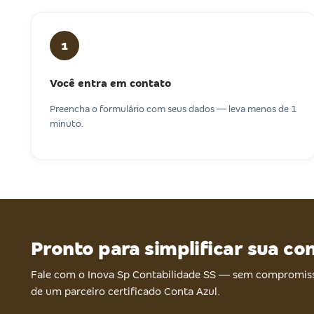
1
Você entra em contato
Preencha o formulário com seus dados — leva menos de 1
minuto.
Pronto para simplificar sua co
Fale com o Inova Sp Contabilidade SS — sem compromiss
de um parceiro certificado Conta Azul.