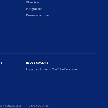
Glossário
Integrações
Desenvolvedores
OS
REDES SOCIAIS
Instagram
LinkedIn
YouTube
Facebook
riaip@contaazul.com — 0800 600 0918.