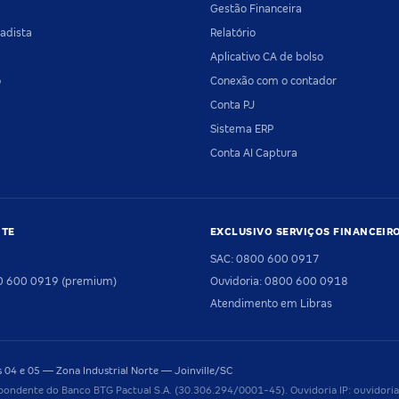
Gestão Financeira
adista
Relatório
Aplicativo CA de bolso
o
Conexão com o contador
Conta PJ
Sistema ERP
Conta AI Captura
NTE
EXCLUSIVO SERVIÇOS FINANCEIR
SAC: 0800 600 0917
00 600 0919 (premium)
Ouvidoria: 0800 600 0918
Atendimento em Libras
04 e 05 — Zona Industrial Norte — Joinville/SC
pondente do Banco BTG Pactual S.A. (30.306.294/0001-45). Ouvidoria IP: ouvido