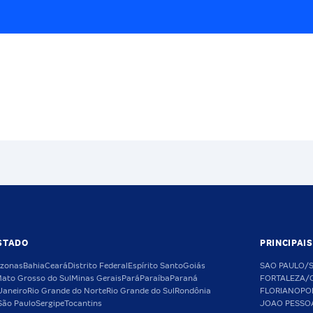
STADO
PRINCIPAI
zonas
Bahia
Ceará
Distrito Federal
Espírito Santo
Goiás
SAO PAULO/
ato Grosso do Sul
Minas Gerais
Pará
Paraíba
Paraná
FORTALEZA/
Janeiro
Rio Grande do Norte
Rio Grande do Sul
Rondônia
FLORIANOPO
São Paulo
Sergipe
Tocantins
JOAO PESSO