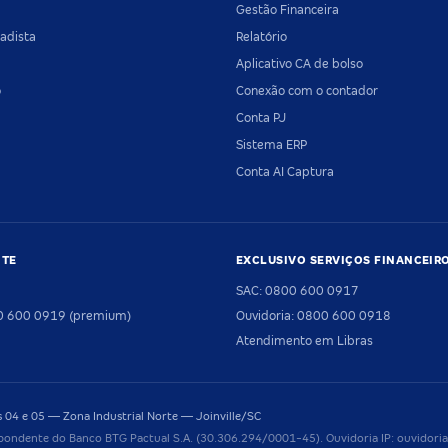
Gestão Financeira
adista
Relatório
Aplicativo CA de bolso
o
Conexão com o contador
Conta PJ
Sistema ERP
Conta AI Captura
NTE
EXCLUSIVO SERVIÇOS FINANCEIR
SAC: 0800 600 0917
00 600 0919 (premium)
Ouvidoria: 0800 600 0918
Atendimento em Libras
04 e 05 — Zona Industrial Norte — Joinville/SC
pondente do Banco BTG Pactual S.A. (30.306.294/0001-45). Ouvidoria IP: ouvido