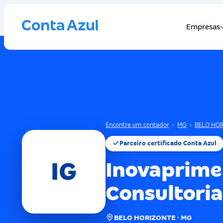
Encontre um contador
›
MG
›
BELO HO
Parceiro certificado Conta Azul
IG
Inovaprime
Consultori
BELO HORIZONTE · MG