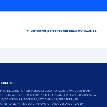
← Ver outros parceiros em BELO HORIZONTE
S CIDADES
SP
RIO DE JANEIRO/RJ
BRASILIA/DF
BELO HORIZONTE/MG
CURITIBA/PR
CE
GOIANIA/GO
PORTO ALEGRE/RS
MANAUS/AM
RECIFE/PE
SALVADOR/BA
LIS/SC
JOINVILLE/SC
CUIABA/MT
CAMPINAS/SP
BARUERI/SP
A/PB
SAO BERNARDO DO CAMPO/SP
VITORIA/ES
SOROCABA/SP