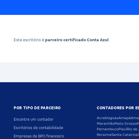
Este escritório é
parceiro certificado Conta Azul
.
POR TIPO DE PARCEIRO
CONTADORES POR E
Acre
Alagoas
Amapá
Ama
Encontre um contador
Maranhão
Mato Grosso
M
Escritórios de contabilidade
Pernambuco
Piauí
Rio de 
Roraima
Santa Catarina
Empresas de BPO financeiro