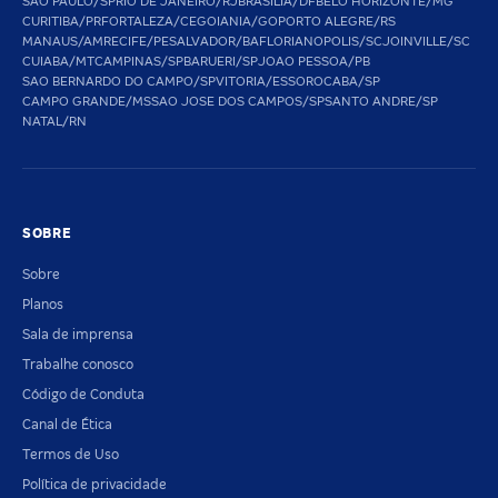
SAO PAULO/SP
RIO DE JANEIRO/RJ
BRASILIA/DF
BELO HORIZONTE/MG
CURITIBA/PR
FORTALEZA/CE
GOIANIA/GO
PORTO ALEGRE/RS
MANAUS/AM
RECIFE/PE
SALVADOR/BA
FLORIANOPOLIS/SC
JOINVILLE/SC
CUIABA/MT
CAMPINAS/SP
BARUERI/SP
JOAO PESSOA/PB
SAO BERNARDO DO CAMPO/SP
VITORIA/ES
SOROCABA/SP
CAMPO GRANDE/MS
SAO JOSE DOS CAMPOS/SP
SANTO ANDRE/SP
NATAL/RN
SOBRE
Sobre
Planos
Sala de imprensa
Trabalhe conosco
Código de Conduta
Canal de Ética
Termos de Uso
Política de privacidade