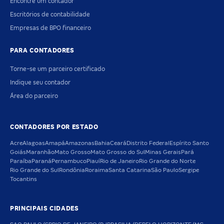
Encontre um contador
Escritórios de contabilidade
Empresas de BPO financeiro
PARA CONTADORES
Torne-se um parceiro certificado
Indique seu contador
Área do parceiro
CONTADORES POR ESTADO
Acre
Alagoas
Amapá
Amazonas
Bahia
Ceará
Distrito Federal
Espírito Santo
Goiás
Maranhão
Mato Grosso
Mato Grosso do Sul
Minas Gerais
Pará
Paraíba
Paraná
Pernambuco
Piauí
Rio de Janeiro
Rio Grande do Norte
Rio Grande do Sul
Rondônia
Roraima
Santa Catarina
São Paulo
Sergipe
Tocantins
PRINCIPAIS CIDADES