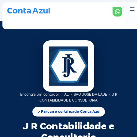
Encontre um contador
›
AL
›
SAO JOSE DA LAJE
›
J R
CONTABILIDADE E CONSULTORIA
Parceiro certificado Conta Azul
J R Contabilidade e