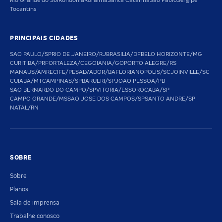
Rio Grande do Sul
Rondônia
Roraima
Santa Catarina
São Paulo
Sergipe
Tocantins
PRINCIPAIS CIDADES
SAO PAULO/SP
RIO DE JANEIRO/RJ
BRASILIA/DF
BELO HORIZONTE/MG
CURITIBA/PR
FORTALEZA/CE
GOIANIA/GO
PORTO ALEGRE/RS
MANAUS/AM
RECIFE/PE
SALVADOR/BA
FLORIANOPOLIS/SC
JOINVILLE/SC
CUIABA/MT
CAMPINAS/SP
BARUERI/SP
JOAO PESSOA/PB
SAO BERNARDO DO CAMPO/SP
VITORIA/ES
SOROCABA/SP
CAMPO GRANDE/MS
SAO JOSE DOS CAMPOS/SP
SANTO ANDRE/SP
NATAL/RN
SOBRE
Sobre
Planos
Sala de imprensa
Trabalhe conosco