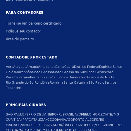
PARA CONTADORES
Torne-se um parceiro certificado
Indique seu contador
Área do parceiro
CONTADORES POR ESTADO
Acre
Alagoas
Amapá
Amazonas
Bahia
Ceará
Distrito Federal
Espírito Santo
Goiás
Maranhão
Mato Grosso
Mato Grosso do Sul
Minas Gerais
Pará
Paraíba
Paraná
Pernambuco
Piauí
Rio de Janeiro
Rio Grande do Norte
Rio Grande do Sul
Rondônia
Roraima
Santa Catarina
São Paulo
Sergipe
Tocantins
PRINCIPAIS CIDADES
SAO PAULO/SP
RIO DE JANEIRO/RJ
BRASILIA/DF
BELO HORIZONTE/MG
CURITIBA/PR
FORTALEZA/CE
GOIANIA/GO
PORTO ALEGRE/RS
MANAUS/AM
RECIFE/PE
SALVADOR/BA
FLORIANOPOLIS/SC
JOINVILLE/SC
CUIABA/MT
CAMPINAS/SP
BARUERI/SP
JOAO PESSOA/PB