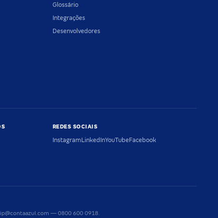
Glossário
Integrações
Desenvolvedores
OS
REDES SOCIAIS
Instagram
LinkedIn
YouTube
Facebook
riaip@contaazul.com — 0800 600 0918.