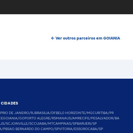
← Ver outros parceiros em GOIANIA
S CIDADES
SP
RIO DE JANEIRO/RJ
BRASILIA/DF
BELO HORIZONTE/MG
CURITIBA/PR
CE
GOIANIA/GO
PORTO ALEGRE/RS
MANAUS/AM
RECIFE/PE
SALVADOR/BA
LIS/SC
JOINVILLE/SC
CUIABA/MT
CAMPINAS/SP
BARUERI/SP
A/PB
SAO BERNARDO DO CAMPO/SP
VITORIA/ES
SOROCABA/SP