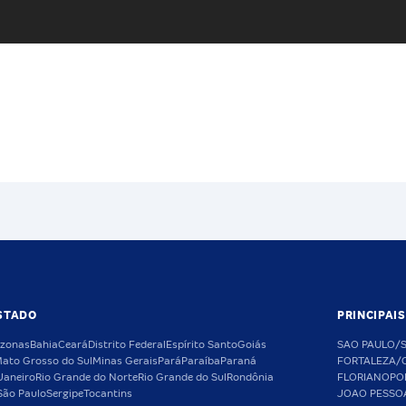
STADO
PRINCIPAI
zonas
Bahia
Ceará
Distrito Federal
Espírito Santo
Goiás
SAO PAULO/
ato Grosso do Sul
Minas Gerais
Pará
Paraíba
Paraná
FORTALEZA/
Janeiro
Rio Grande do Norte
Rio Grande do Sul
Rondônia
FLORIANOPO
São Paulo
Sergipe
Tocantins
JOAO PESSO