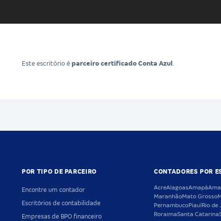
Este escritório é
parceiro certificado Conta Azul
.
POR TIPO DE PARCEIRO
CONTADORES POR E
Acre
Alagoas
Amapá
Ama
Encontre um contador
Maranhão
Mato Grosso
M
Escritórios de contabilidade
Pernambuco
Piauí
Rio de 
Roraima
Santa Catarina
Empresas de BPO financeiro