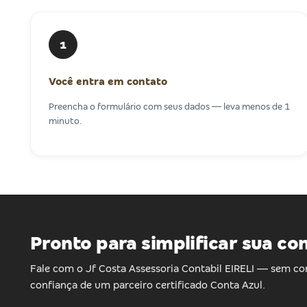
1
Você entra em contato
Preencha o formulário com seus dados — leva menos de 1
minuto.
Pronto para simplificar sua co
Fale com o Jf Costa Assessoria Contabil EIRELI — sem c
confiança de um parceiro certificado Conta Azul.