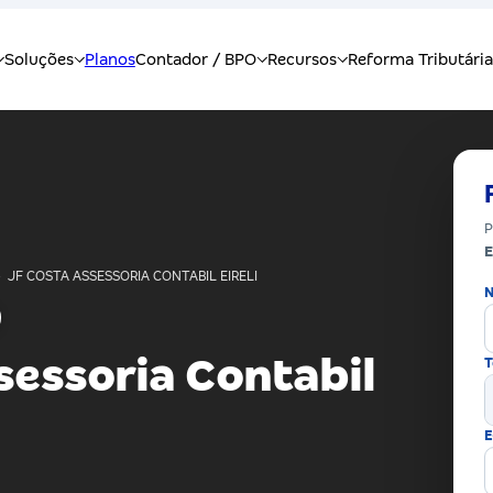
P
E
›
JF COSTA ASSESSORIA CONTABIL EIRELI
N
sessoria Contabil
T
E