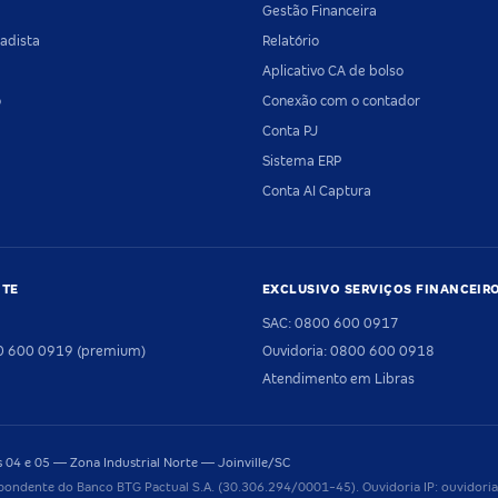
Gestão Financeira
adista
Relatório
Aplicativo CA de bolso
o
Conexão com o contador
Conta PJ
Sistema ERP
Conta AI Captura
NTE
EXCLUSIVO SERVIÇOS FINANCEIR
SAC: 0800 600 0917
00 600 0919 (premium)
Ouvidoria: 0800 600 0918
Atendimento em Libras
04 e 05 — Zona Industrial Norte — Joinville/SC
pondente do Banco BTG Pactual S.A. (30.306.294/0001-45). Ouvidoria IP: ouvido