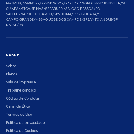
MANAUS/AM
RECIFE/PE
SALVADOR/BA
FLORIANOPOLIS/SC
JOINVILLE/SC
CUIABA/MT
CAMPINAS/SP
BARUERI/SP
JOAO PESSOA/PB
SAO BERNARDO DO CAMPO/SP
VITORIA/ES
SOROCABA/SP
CAMPO GRANDE/MS
SAO JOSE DOS CAMPOS/SP
SANTO ANDRE/SP
NATAL/RN
SOBRE
Sobre
Planos
Sala de imprensa
Trabalhe conosco
Código de Conduta
Canal de Ética
Termos de Uso
Política de privacidade
Política de Cookies