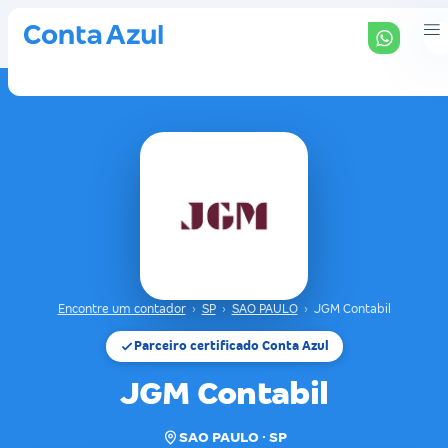
Encontre um contador
›
SP
›
SAO PAULO
›
JGM Contabil
Parceiro certificado Conta Azul
JGM Contabil
SAO PAULO · SP