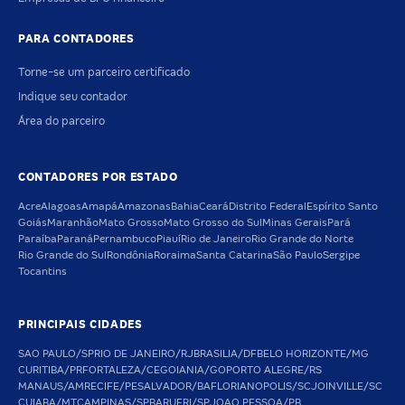
PARA CONTADORES
Torne-se um parceiro certificado
Indique seu contador
Área do parceiro
CONTADORES POR ESTADO
Acre
Alagoas
Amapá
Amazonas
Bahia
Ceará
Distrito Federal
Espírito Santo
Goiás
Maranhão
Mato Grosso
Mato Grosso do Sul
Minas Gerais
Pará
Paraíba
Paraná
Pernambuco
Piauí
Rio de Janeiro
Rio Grande do Norte
Rio Grande do Sul
Rondônia
Roraima
Santa Catarina
São Paulo
Sergipe
Tocantins
PRINCIPAIS CIDADES
SAO PAULO/SP
RIO DE JANEIRO/RJ
BRASILIA/DF
BELO HORIZONTE/MG
CURITIBA/PR
FORTALEZA/CE
GOIANIA/GO
PORTO ALEGRE/RS
MANAUS/AM
RECIFE/PE
SALVADOR/BA
FLORIANOPOLIS/SC
JOINVILLE/SC
CUIABA/MT
CAMPINAS/SP
BARUERI/SP
JOAO PESSOA/PB