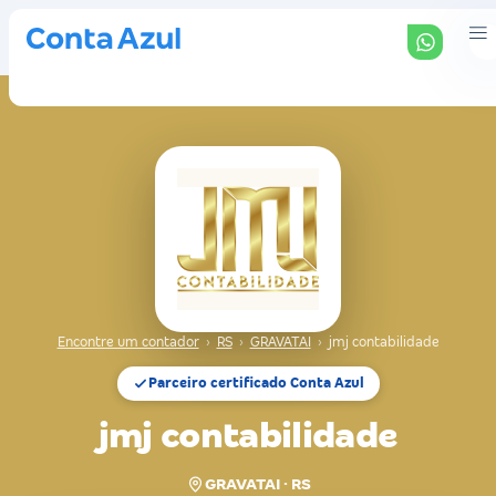
Encontre um contador
›
RS
›
GRAVATAI
›
jmj contabilidade
Parceiro certificado Conta Azul
jmj contabilidade
GRAVATAI · RS