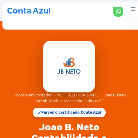
Encontre um contador
›
MG
›
BELO HORIZONTE
›
Joao B. Neto
Contabilidade e Assessoria Juridica ME
Parceiro certificado Conta Azul
Joao B. Neto