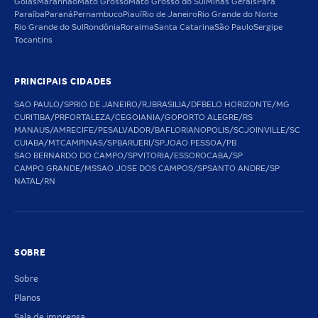
Goiás
Maranhão
Mato Grosso
Mato Grosso do Sul
Minas Gerais
Pará
Paraíba
Paraná
Pernambuco
Piauí
Rio de Janeiro
Rio Grande do Norte
Rio Grande do Sul
Rondônia
Roraima
Santa Catarina
São Paulo
Sergipe
Tocantins
PRINCIPAIS CIDADES
SAO PAULO/SP
RIO DE JANEIRO/RJ
BRASILIA/DF
BELO HORIZONTE/MG
CURITIBA/PR
FORTALEZA/CE
GOIANIA/GO
PORTO ALEGRE/RS
MANAUS/AM
RECIFE/PE
SALVADOR/BA
FLORIANOPOLIS/SC
JOINVILLE/SC
CUIABA/MT
CAMPINAS/SP
BARUERI/SP
JOAO PESSOA/PB
SAO BERNARDO DO CAMPO/SP
VITORIA/ES
SOROCABA/SP
CAMPO GRANDE/MS
SAO JOSE DOS CAMPOS/SP
SANTO ANDRE/SP
NATAL/RN
SOBRE
Sobre
Planos
Sala de imprensa