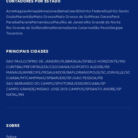
CONTADORES POR ESTADO
Acre
Alagoas
Amapá
Amazonas
Bahia
Ceará
Distrito Federal
Espírito Santo
Goiás
Maranhão
Mato Grosso
Mato Grosso do Sul
Minas Gerais
Pará
Paraíba
Paraná
Pernambuco
Piauí
Rio de Janeiro
Rio Grande do Norte
Rio Grande do Sul
Rondônia
Roraima
Santa Catarina
São Paulo
Sergipe
Tocantins
PRINCIPAIS CIDADES
SAO PAULO/SP
RIO DE JANEIRO/RJ
BRASILIA/DF
BELO HORIZONTE/MG
CURITIBA/PR
FORTALEZA/CE
GOIANIA/GO
PORTO ALEGRE/RS
MANAUS/AM
RECIFE/PE
SALVADOR/BA
FLORIANOPOLIS/SC
JOINVILLE/SC
CUIABA/MT
CAMPINAS/SP
BARUERI/SP
JOAO PESSOA/PB
SAO BERNARDO DO CAMPO/SP
VITORIA/ES
SOROCABA/SP
CAMPO GRANDE/MS
SAO JOSE DOS CAMPOS/SP
SANTO ANDRE/SP
NATAL/RN
SOBRE
Sobre