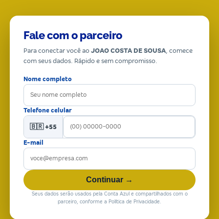
Fale com o parceiro
Para conectar você ao
JOAO COSTA DE SOUSA
, comece
com seus dados. Rápido e sem compromisso.
Nome completo
Telefone celular
🇧🇷 +55
E-mail
Continuar →
Seus dados serão usados pela Conta Azul e compartilhados com o
parceiro, conforme a Política de Privacidade.