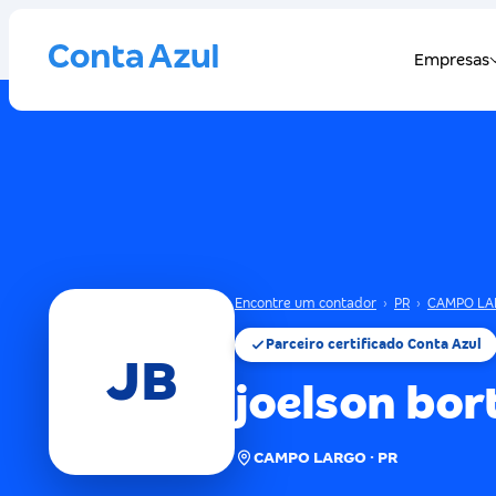
Encontre um contador
›
PR
›
CAMPO LA
Parceiro certificado Conta Azul
JB
joelson bor
CAMPO LARGO · PR