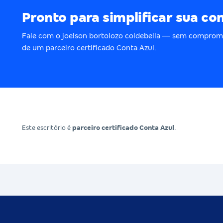
Pronto para simplificar sua co
Fale com o joelson bortolozo coldebella — sem comprom
de um parceiro certificado Conta Azul.
Este escritório é
parceiro certificado Conta Azul
.