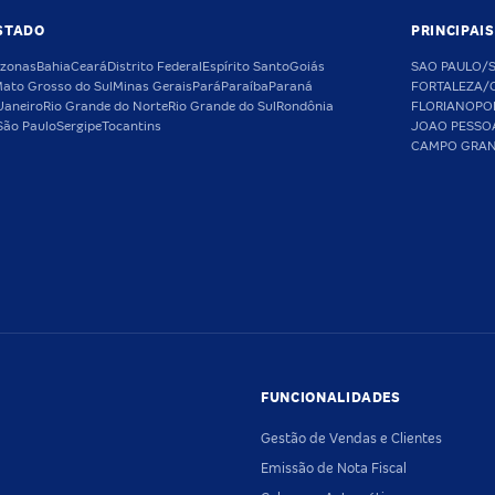
STADO
PRINCIPAI
zonas
Bahia
Ceará
Distrito Federal
Espírito Santo
Goiás
SAO PAULO/
ato Grosso do Sul
Minas Gerais
Pará
Paraíba
Paraná
FORTALEZA/
Janeiro
Rio Grande do Norte
Rio Grande do Sul
Rondônia
FLORIANOPO
São Paulo
Sergipe
Tocantins
JOAO PESSO
CAMPO GRA
FUNCIONALIDADES
Gestão de Vendas e Clientes
Emissão de Nota Fiscal