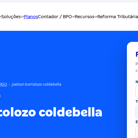
P
c
N
RGO
›
joelson bortolozo coldebella
T
tolozo coldebella
E