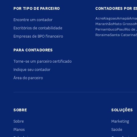
POR TIPO DE PARCEIRO
CONTADORES POR E
Acre
Alagoas
Amapá
Ama
Encontre um contador
Maranhão
Mato Grosso
M
Escritórios de contabilidade
Pernambuco
Piauí
Rio de 
Roraima
Santa Catarina
Empresas de BPO financeiro
PARA CONTADORES
Torne-se um parceiro certificado
Indique seu contador
Área do parceiro
SOBRE
SOLUÇÕES
Sobre
Marketing
Planos
Saúde