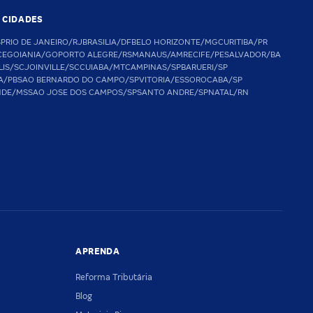
S CIDADES
SP
RIO DE JANEIRO/RJ
BRASILIA/DF
BELO HORIZONTE/MG
CURITIBA/PR
CE
GOIANIA/GO
PORTO ALEGRE/RS
MANAUS/AM
RECIFE/PE
SALVADOR/BA
LIS/SC
JOINVILLE/SC
CUIABA/MT
CAMPINAS/SP
BARUERI/SP
A/PB
SAO BERNARDO DO CAMPO/SP
VITORIA/ES
SOROCABA/SP
NDE/MS
SAO JOSE DOS CAMPOS/SP
SANTO ANDRE/SP
NATAL/RN
APRENDA
Reforma Tributária
Blog