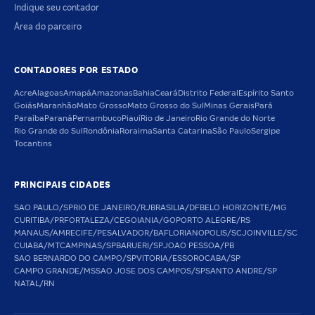
Indique seu contador
Área do parceiro
CONTADORES POR ESTADO
Acre
Alagoas
Amapá
Amazonas
Bahia
Ceará
Distrito Federal
Espírito Santo
Goiás
Maranhão
Mato Grosso
Mato Grosso do Sul
Minas Gerais
Pará
Paraíba
Paraná
Pernambuco
Piauí
Rio de Janeiro
Rio Grande do Norte
Rio Grande do Sul
Rondônia
Roraima
Santa Catarina
São Paulo
Sergipe
Tocantins
PRINCIPAIS CIDADES
SAO PAULO/SP
RIO DE JANEIRO/RJ
BRASILIA/DF
BELO HORIZONTE/MG
CURITIBA/PR
FORTALEZA/CE
GOIANIA/GO
PORTO ALEGRE/RS
MANAUS/AM
RECIFE/PE
SALVADOR/BA
FLORIANOPOLIS/SC
JOINVILLE/SC
CUIABA/MT
CAMPINAS/SP
BARUERI/SP
JOAO PESSOA/PB
SAO BERNARDO DO CAMPO/SP
VITORIA/ES
SOROCABA/SP
CAMPO GRANDE/MS
SAO JOSE DOS CAMPOS/SP
SANTO ANDRE/SP
NATAL/RN