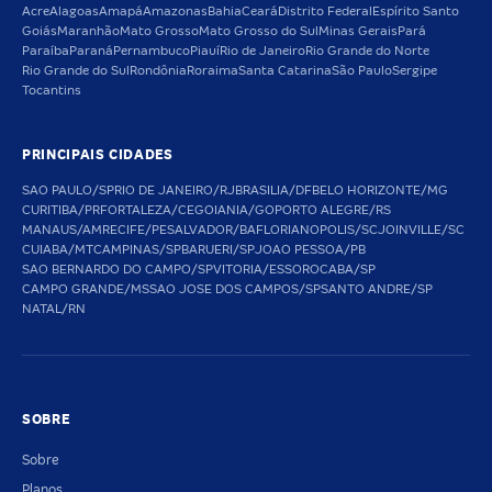
Acre
Alagoas
Amapá
Amazonas
Bahia
Ceará
Distrito Federal
Espírito Santo
Goiás
Maranhão
Mato Grosso
Mato Grosso do Sul
Minas Gerais
Pará
Paraíba
Paraná
Pernambuco
Piauí
Rio de Janeiro
Rio Grande do Norte
Rio Grande do Sul
Rondônia
Roraima
Santa Catarina
São Paulo
Sergipe
Tocantins
PRINCIPAIS CIDADES
SAO PAULO/SP
RIO DE JANEIRO/RJ
BRASILIA/DF
BELO HORIZONTE/MG
CURITIBA/PR
FORTALEZA/CE
GOIANIA/GO
PORTO ALEGRE/RS
MANAUS/AM
RECIFE/PE
SALVADOR/BA
FLORIANOPOLIS/SC
JOINVILLE/SC
CUIABA/MT
CAMPINAS/SP
BARUERI/SP
JOAO PESSOA/PB
SAO BERNARDO DO CAMPO/SP
VITORIA/ES
SOROCABA/SP
CAMPO GRANDE/MS
SAO JOSE DOS CAMPOS/SP
SANTO ANDRE/SP
NATAL/RN
SOBRE
Sobre
Planos