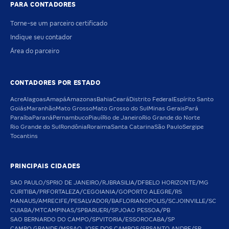
PARA CONTADORES
Torne-se um parceiro certificado
Indique seu contador
Área do parceiro
CONTADORES POR ESTADO
Acre
Alagoas
Amapá
Amazonas
Bahia
Ceará
Distrito Federal
Espírito Santo
Goiás
Maranhão
Mato Grosso
Mato Grosso do Sul
Minas Gerais
Pará
Paraíba
Paraná
Pernambuco
Piauí
Rio de Janeiro
Rio Grande do Norte
Rio Grande do Sul
Rondônia
Roraima
Santa Catarina
São Paulo
Sergipe
Tocantins
PRINCIPAIS CIDADES
SAO PAULO/SP
RIO DE JANEIRO/RJ
BRASILIA/DF
BELO HORIZONTE/MG
CURITIBA/PR
FORTALEZA/CE
GOIANIA/GO
PORTO ALEGRE/RS
MANAUS/AM
RECIFE/PE
SALVADOR/BA
FLORIANOPOLIS/SC
JOINVILLE/SC
CUIABA/MT
CAMPINAS/SP
BARUERI/SP
JOAO PESSOA/PB
SAO BERNARDO DO CAMPO/SP
VITORIA/ES
SOROCABA/SP
CAMPO GRANDE/MS
SAO JOSE DOS CAMPOS/SP
SANTO ANDRE/SP