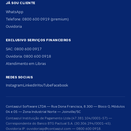
JÁ SOU CLIENTE
WhatsApp
Telefone: 0800 600 0919 (premium)
Ouvidoria
EXCLUSIVO SERVIÇOS FINANCEIROS
SAC: 0800 600 0917
Ouvidoria: 0800 600 0918
Atendimento em Libras
REDES SOCIAIS
Instagram
LinkedIn
YouTube
Facebook
Contaazul Software LTDA — Rua Dona Francisca, 8.300 — Bloco O, Módulos
04 e 05 — Zona Industrial Norte — Joinville/SC
Contaazul Instituição de Pagamento Ltda (47.381.104/0001-57) —
Correspondente do Banco BTG Pactual S.A. (30.306.294/0001-45).
Ouvidoria IP: ouvidoriaip@contaazul.com — 0800 600 0918.