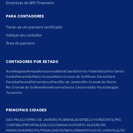
Empresas de BPO financeiro
PARA CONTADORES
Torne-se um parceiro certificado
Indique seu contador
Área do parceiro
CONTADORES POR ESTADO
Acre
Alagoas
Amapá
Amazonas
Bahia
Ceará
Distrito Federal
Espírito Santo
Goiás
Maranhão
Mato Grosso
Mato Grosso do Sul
Minas Gerais
Pará
Paraíba
Paraná
Pernambuco
Piauí
Rio de Janeiro
Rio Grande do Norte
Rio Grande do Sul
Rondônia
Roraima
Santa Catarina
São Paulo
Sergipe
Tocantins
PRINCIPAIS CIDADES
SAO PAULO/SP
RIO DE JANEIRO/RJ
BRASILIA/DF
BELO HORIZONTE/MG
CURITIBA/PR
FORTALEZA/CE
GOIANIA/GO
PORTO ALEGRE/RS
MANAUS/AM
RECIFE/PE
SALVADOR/BA
FLORIANOPOLIS/SC
JOINVILLE/SC