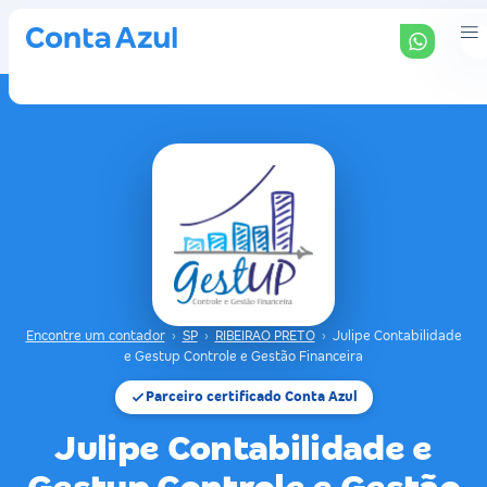
Encontre um contador
›
SP
›
RIBEIRAO PRETO
›
Julipe Contabilidade
e Gestup Controle e Gestão Financeira
Parceiro certificado Conta Azul
Julipe Contabilidade e