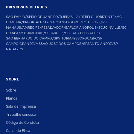
PRINCIPAIS CIDADES
SAO PAULO/SP
RIO DE JANEIRO/RJ
BRASILIA/DF
BELO HORIZONTE/MG
CURITIBA/PR
FORTALEZA/CE
GOIANIA/GO
PORTO ALEGRE/RS
MANAUS/AM
RECIFE/PE
SALVADOR/BA
FLORIANOPOLIS/SC
JOINVILLE/SC
CUIABA/MT
CAMPINAS/SP
BARUERI/SP
JOAO PESSOA/PB
SAO BERNARDO DO CAMPO/SP
VITORIA/ES
SOROCABA/SP
CAMPO GRANDE/MS
SAO JOSE DOS CAMPOS/SP
SANTO ANDRE/SP
NATAL/RN
SOBRE
Sobre
Planos
Sala de imprensa
Trabalhe conosco
Código de Conduta
Canal de Ética