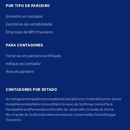
POR TIPO DE PARCEIRO
Encontre um contador
Escritórios de contabilidade
Empresas de BPO financeiro
PARA CONTADORES
Torne-se um parceiro certificado
Indique seu contador
Área do parceiro
CONTADORES POR ESTADO
Acre
Alagoas
Amapá
Amazonas
Bahia
Ceará
Distrito Federal
Espírito Santo
Goiás
Maranhão
Mato Grosso
Mato Grosso do Sul
Minas Gerais
Pará
Paraíba
Paraná
Pernambuco
Piauí
Rio de Janeiro
Rio Grande do Norte
Rio Grande do Sul
Rondônia
Roraima
Santa Catarina
São Paulo
Sergipe
Tocantins